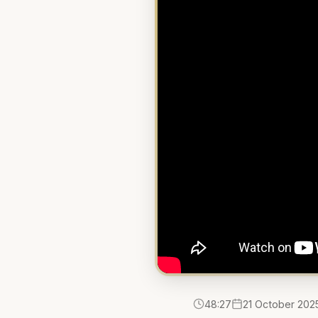
48:27
21 October 202