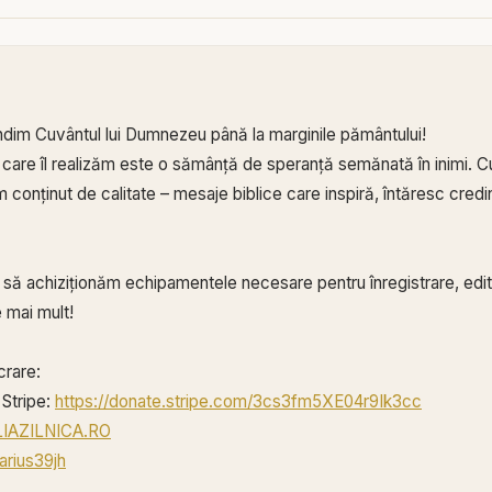
ndim Cuvântul lui Dumnezeu până la marginile pământului!
 care îl realizăm este o sămânță de speranță semănată în inimi. Cu
conținut de calitate – mesaje biblice care inspiră, întăresc credin
ă să achiziționăm echipamentele necesare pentru înregistrare, edita
 mai mult!
crare:
Stripe:
https://donate.stripe.com/3cs3fm5XE04r9Ik3cc
BLIAZILNICA.RO
arius39jh