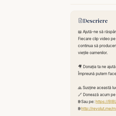
Descriere
📖 Ajută-ne să răspâ
Fiecare clip video pe
continua să producem 
viețile oamenilor.
🎥 Donația ta ne ajut
Împreună putem face
🙏 Susține această lu
🔗 Donează acum pe 
🌐 Sau pe:
https://BI
🌐
http://revolut.me/m