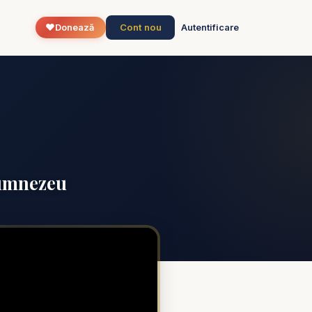
❤️
Cont nou
Donează
Autentificare
Dumnezeu