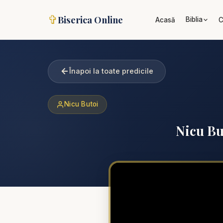
✞
Biserica Online
Biblia
Acasă
C
Înapoi la toate predicile
Nicu Butoi
Nicu Bu