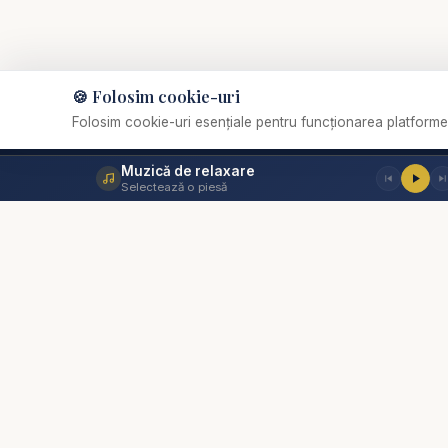
https://www.youtube
Cursuri pentru sănăta
🍪 Folosim cookie-uri
Vă punem la dispoziți
Folosim cookie-uri esențiale pentru funcționarea platformei
Audiobook-uri creștine
Resurse creștine, Sco
Muzică de relaxare
Selectează o piesă
predici creștine
✞
Biserica Online
Nu trebuie să mergi singur prin viața spirituală.
Devoțional zilnic 2025
Devoțional zilnic aud
O comunitate creștină digitală — rugăciune, învățătură,
comunitate. Biserica Online este aici pentru tine, oriunde
Cuvântul lui Dumneze
te-ai afla.
Predici crestine - Car
astăzi - Studiu Biblic
Dumnezeu - predici c