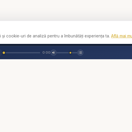
.com/resurse?sub_confirmation=1
te spirituală
http://www.solascriptura.ro
e o gamă variată de resurse precum: Predici, Emisiuni creștine, Că
 și cookie-uri de analiză pentru a îmbunătăți experiența ta.
Află mai mu
, Biblia audio, Desene animate creștine, Povestiri creștine pentru 
ala de Sabat Predici Crestine, Nicu Butoi - Vreau o Inimă după i
0:00
Linkuri
Social
Biserica Online
📘
Facebook
 publicat de Editura Viață și Sănătate.
Despre noi
📸
Instagram
io realizat de Speranța tv și Radio Vocea Speranței.
Streaming Live
▶️
YouTube
u pentru azstăzi.
Rugăciune
💬
WhatsApp
Video
ți audio - Cărți creștine audio - Devoțional Zilnic - Cuvântul lui 
Contact
Cărți
 - Descopera Biblia - curs biblic interactiv - Nicu Butoi - Vreau o I
De ce...?
Trimite un mesaj
reștine
Consiliere pastorală