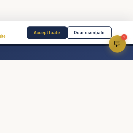
Accept toate
Doar esențiale
rți creștine audio,
lte
1
copii, Studiu biblic,
💬
nima lui Dumnezeu -
Disclaimer
Consilierea pastorală nu înlocuiește psihoterapia,
diagnosticul medical, tratamentul medical sau intervenția
de urgență. În caz de pericol, abuz, gânduri suicidare
sau urgență, contactează imediat 112 sau un specialist
autorizat.
Dumnezeu pentru
nimă după inima lui