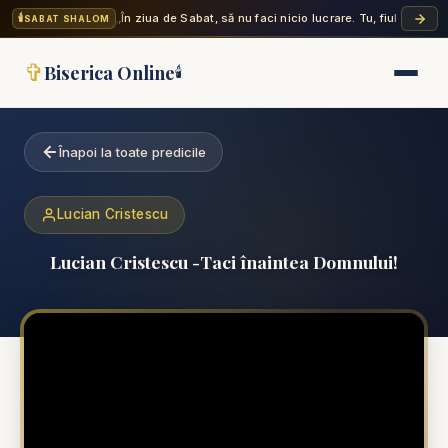
🕯️
„În ziua de Sabat, să nu faci nicio lucrare. Tu, fiul tău, fiic
SABAT SHALOM
✞
Biserica Online
🕯️
Înapoi la toate predicile
Lucian Cristescu
Lucian Cristescu -Taci înaintea Domnului!