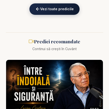
Alătură-te acestui canal pentru a primi acces la
Vezi toate predicile
beneficii:
https://www.youtube.com/channel/UCK_IORoVpJ
eKV82sp3xNBFw/join
Predici Lucian Cristescu - Taci înaintea Domnului! -
Predici recomandate
predici creștine
Continui să crești în Cuvânt
„Taci înaintea Domnului!” nu este o chemare la
pasivitate, ci la smerenie, reverență și încredere.
Sunt momente în care omul vorbește prea mult,
explică prea mult, se apără prea mult, se agită
prea mult și uită că Dumnezeu este Cel care
conduce istoria, judecă drept și lucrează chiar și
atunci când noi nu înțelegem. În această predică
creștină, Lucian Cristescu aduce un mesaj profund