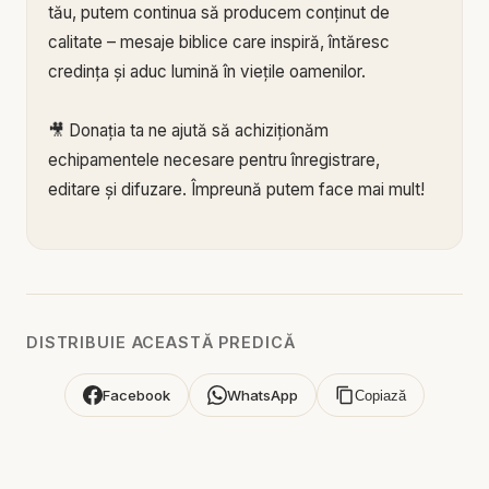
tău, putem continua să producem conținut de
calitate – mesaje biblice care inspiră, întăresc
credința și aduc lumină în viețile oamenilor.
🎥 Donația ta ne ajută să achiziționăm
echipamentele necesare pentru înregistrare,
editare și difuzare. Împreună putem face mai mult!
🙏 Susține această lucrare:
🔗 Donează acum pe Stripe:
https://donate.stripe.c
om/3cs3fm5XE04r9Ik3cc
🌐 Sau pe:
https://BIBLIAZILNICA.RO
DISTRIBUIE ACEASTĂ PREDICĂ
🌐
http://revolut.me/marius39jh
Facebook
WhatsApp
Copiază
Mulțumim din inimă pentru că faci parte din
această misiune! 💛