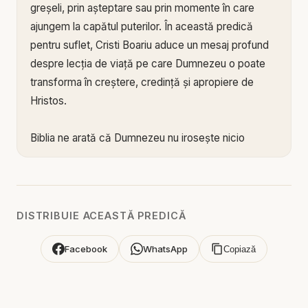
greșeli, prin așteptare sau prin momente în care
ajungem la capătul puterilor. În această predică
pentru suflet, Cristi Boariu aduce un mesaj profund
despre lecția de viață pe care Dumnezeu o poate
transforma în creștere, credință și apropiere de
Hristos.
Biblia ne arată că Dumnezeu nu irosește nicio
experiență a omului care se încrede în El. Iosif a
învățat în groapă, în robie și în închisoare. Moise a
învățat în pustie. David a învățat în fugă și în lupte.
Petru a învățat prin cădere și restaurare. Fiecare
DISTRIBUIE ACEASTĂ PREDICĂ
lecție dureroasă poate deveni, în mâna lui
Dumnezeu, o treaptă spre maturitate spirituală.
Facebook
WhatsApp
Copiază
Mesajul arată că lecțiile vieții nu sunt întotdeauna
ușor de înțeles în momentul în care le trăim. Uneori