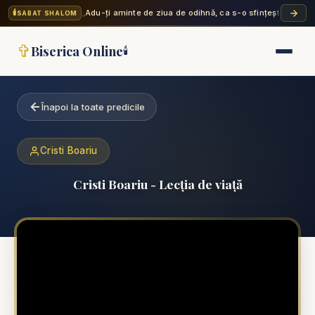
🕯️
„Adu-ți aminte de ziua de odihnă, ca s-o sfințești. Șase zi
SABAT SHALOM
✞
Biserica Online
🕯️
Înapoi la toate predicile
Cristi Boariu
Cristi Boariu - Lecția de viață