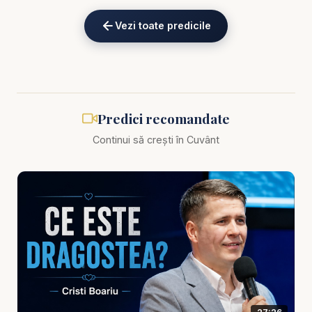
întrebăm „de ce?”, alteori ne simțim nedreptățiți,
Vezi toate predicile
obosiți sau confuzi. Dar credința ne cheamă să nu
privim doar la durerea prezentă, ci la Dumnezeu,
Cel care poate scoate lumină din întuneric și sens
din ceea ce pare pierdere.
Predici recomandate
Predica scoate în evidență faptul că una dintre
Continui să crești în Cuvânt
cele mai importante lecții ale vieții este
dependența de Dumnezeu. Omul poate crede că
se descurcă singur, că are control, că știe drumul,
dar încercările îi arată cât de mult are nevoie de
har, de rugăciune, de Cuvânt și de prezența lui
Hristos. Acolo unde mândria se frânge, credința
poate deveni mai curată.
Această temă este esențială pentru fiecare suflet