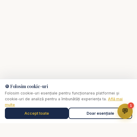
🍪 Folosim cookie-uri
Folosim cookie-uri esențiale pentru funcționarea platformei și
cookie-uri de analiză pentru a îmbunătăți experiența ta.
Află mai
multe
1
💬
Accept toate
Doar esențiale
Muzică de relaxare
0:00
✞
Selectează o piesă
Biserica Online
Nu trebuie să mergi singur prin viața spirituală.