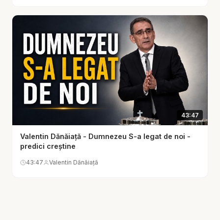
🔔 ABONEAZĂ-TE ACUM la Resurse și Predici
Creștine pentru conținut transformator:
👉 Apasă pe 🔔 pentru a primi notificări când
postăm predici creștine noi!
👉 👍 LIKE și 💬 COMENTEAZĂ dacă ești hotărât
să părăsești Babilonul spiritual!
👉 ➡️ SHARE cu cei dragi care trăiesc în întuneric!
📖 Ce vei descoperi în această predică creștină?
43:47
Semnificația profetică a Babilonului în Vechiul și
Valentin Dănăiață - Dumnezeu S-a legat de noi -
predici creștine
Noul Testament.
43:47
Valentin Dănăiață
Cum să identifici influența Babilonului în viața ta
personală și în comunitate.
Povești biblice (poporul Israel, Ilie pe Carmel)