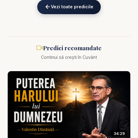
Dacă cauți predici creștine pline de urgente
Vezi toate predicile
spirituale și avertizări biblice, acest video este un
MUST pentru tine! Valentin Dănăiață te provoacă
să acționezi prin mesajul „Ieșiți din Babilon cât încă
nu e prea târziu!” – o predică creștină revelațională
care dezvăluie primejdiile spirituale ale
Predici recomandate
„Babilonului” modern și te îndeamnă să alegi
Continui să crești în Cuvânt
credința autentică.
⭐️ De ce să urmărești această predică creștină?
🔥 Explicarea biblică a Babilonului – Cum
influențează sistemul lui Satana societatea și
Biserica?
⏳ Urgența ieșirii – Semne că timpul este limitat și
34:29
trebuie să iei o decizie!