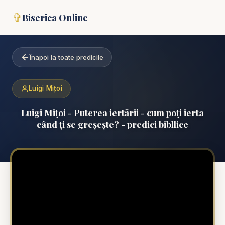
✞
Biserica Online
Înapoi la toate predicile
Luigi Mițoi
Luigi Mițoi - Puterea iertării - cum poți ierta
când ți se greșește? - predici bibllice