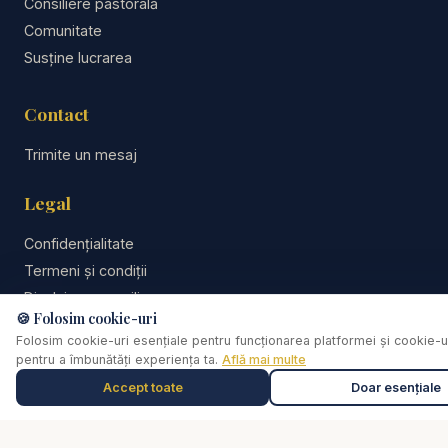
Consiliere pastorală
Comunitate
Susține lucrarea
Contact
Trimite un mesaj
Legal
Confidențialitate
Termeni și condiții
Disclaimer consiliere
🍪 Folosim cookie-uri
Folosim cookie-uri esențiale pentru funcționarea platformei și cookie-u
Disclaimer
pentru a îmbunătăți experiența ta.
Află mai multe
Accept toate
Doar esențiale
Consilierea pastorală nu înlocuiește psihoterapia, diagnosticul
Muzică de relaxare
0:00
Selectează o piesă
medical, tratamentul medical sau intervenția de urgență. În caz
de pericol, abuz, gânduri suicidare sau urgență, contactează