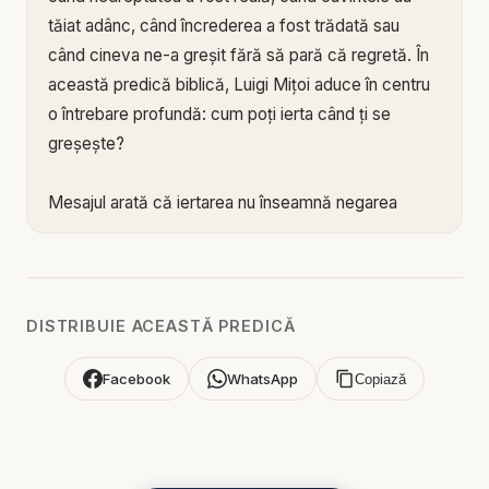
tăiat adânc, când încrederea a fost trădată sau
când cineva ne-a greșit fără să pară că regretă. În
această predică biblică, Luigi Mițoi aduce în centru
o întrebare profundă: cum poți ierta când ți se
greșește?
Mesajul arată că iertarea nu înseamnă negarea
răului, minimalizarea durerii sau acceptarea
abuzului. Iertarea biblică nu spune că rana nu
contează, ci alege să nu lase rana să devină
stăpânul inimii. Dumnezeu nu ne cere să numim
DISTRIBUIE ACEASTĂ PREDICĂ
binele rău sau răul bine, ci ne cheamă să lăsăm
judecata finală în mâna Lui și să nu permitem
Facebook
WhatsApp
Copiază
amărăciunii să ne otrăvească sufletul.
Predica scoate în evidență faptul că puterea de a