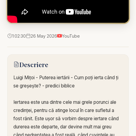
1:02:30
26 May 2026
YouTube
Descriere
Luigi Mițoi - Puterea iertării - Cum poți ierta când ți
se greșește? - predici biblice
Iertarea este una dintre cele mai grele porunci ale
credinței, pentru că atinge locul în care sufletul a
fost rănit. Este ușor să vorbim despre iertare când
durerea este departe, dar devine mult mai greu
când nedreptatea a fost reală, când cuvintele au