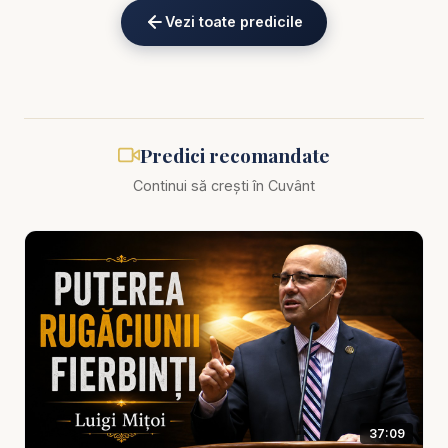
ierta nu vine natural din om, ci din harul lui
Vezi toate predicile
Dumnezeu. Când privim la cruce, înțelegem că noi
înșine am fost iertați printr-o dragoste pe care nu o
meritam. Hristos nu ne-a iertat pentru că păcatul
nostru era mic, ci pentru că dragostea Lui era mai
mare. Acolo, la cruce, inima rănită găsește puterea
Predici recomandate
de a nu răspunde răului cu rău.
Continui să crești în Cuvânt
Această temă este esențială pentru cei care
poartă în suflet dezamăgiri, resentimente, trădări
sau amintiri dureroase. Poate ai fost rănit de
cineva apropiat. Poate ai primit vorbe grele, ai fost
nedreptățit, ignorat sau judecat. Poate spui: „Nu
pot să iert.” Mesajul acesta nu îți cere să te prefaci
că nu doare, ci te cheamă să vii cu durerea ta
înaintea lui Dumnezeu, pentru ca El să înceapă
37:09
vindecarea.