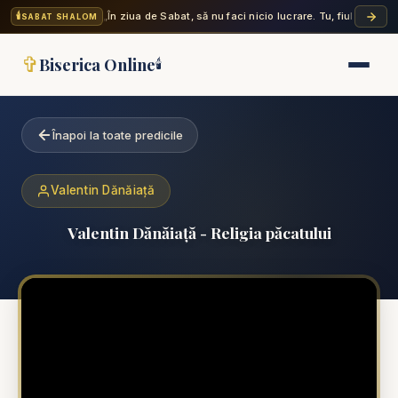
🕯️
„În ziua de Sabat, să nu faci nicio lucrare. Tu, fiul tău, fiic
SABAT SHALOM
✞
Biserica Online
🕯️
Înapoi la toate predicile
Valentin Dănăiață
Valentin Dănăiață - Religia păcatului