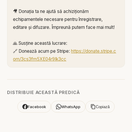
🎥 Donația ta ne ajută să achiziționăm
echipamentele necesare pentru înregistrare,
editare și difuzare. Împreună putem face mai mult!
🙏 Susține această lucrare:
🔗 Donează acum pe Stripe:
https://donate.stripe.c
om/3cs3fm5XE04r9Ik3cc
🌐 Sau pe:
https://BIBLIAZILNICA.RO
🌐
http://revolut.me/marius39jh
Mulțumim din inimă pentru că faci parte din
DISTRIBUIE ACEASTĂ PREDICĂ
această misiune! 💛
Facebook
WhatsApp
Copiază
Alătură-te acestui canal pentru a primi acces la
beneficii:
https://www.youtube.com/channel/UCK_IORoVpJ