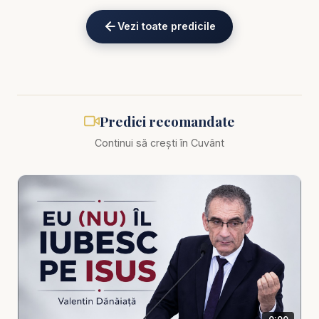
eKV82sp3xNBFw/join
Vezi toate predicile
Biblia zilnică: Ascultă Biblia într-un an pe
https://bibl
iazilnica.ro
Pastor Valentin Dănăiață - Religia păcatului -
Predici recomandate
predici creștine
Continui să crești în Cuvânt
Există o formă de religie care păstrează limbajul
credinței, dar pierde esența ascultării. O religie
care vorbește despre Dumnezeu, dar tolerează
păcatul. O religie care păstrează aparențele
evlaviei, dar nu mai produce zdrobire, pocăință și
transformare reală. În această predică profundă,
Valentin Dănăiață abordează tema religiei
păcatului, o expresie puternică și incomodă, care