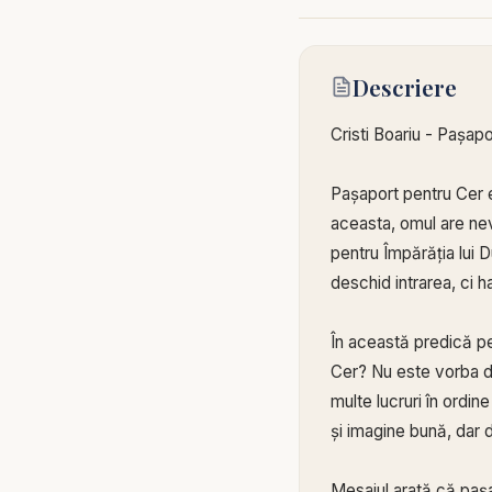
Descriere
Cristi Boariu - Pașapo
Pașaport pentru Cer e
aceasta, omul are nevo
pentru Împărăția lui 
deschid intrarea, ci h
În această predică pen
Cer? Nu este vorba de
multe lucruri în ordine
și imagine bună, dar 
Mesajul arată că pașap