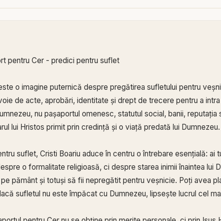
rt pentru Cer - predici pentru suflet
ste o imagine puternică despre pregătirea sufletului pentru veșni
ie de acte, aprobări, identitate și drept de trecere pentru a intra î
Dumnezeu, nu pașaportul omenesc, statutul social, banii, reputația 
arul lui Hristos primit prin credință și o viață predată lui Dumnezeu.
tru suflet, Cristi Boariu aduce în centru o întrebare esențială: ai 
spre o formalitate religioasă, ci despre starea inimii înaintea lu
 pe pământ și totuși să fii nepregătit pentru veșnicie. Poți avea planu
dacă sufletul nu este împăcat cu Dumnezeu, lipsește lucrul cel ma
ortul pentru Cer nu se obține prin merite personale, ci prin Isus H