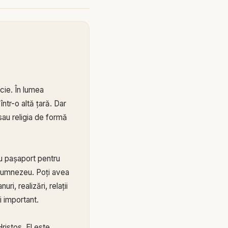
cie. În lumea
ntr-o altă țară. Dar
sau religia de formă
tu pașaport pentru
i Dumnezeu. Poți avea
ri, realizări, relații
i important.
ristos. El este