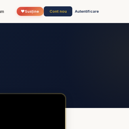
❤️
Cont nou
um
Susține
Autentificare