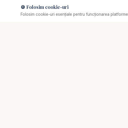
🍪 Folosim cookie-uri
Muzică de relaxare
Folosim cookie-uri esențiale pentru funcționarea platformei
Selectează o piesă
✞
Biserica Online
Nu trebuie să mergi singur prin viața spirituală.
Comunitate creștină digitală de rugăciune, consiliere
pastorală și creștere biblică.