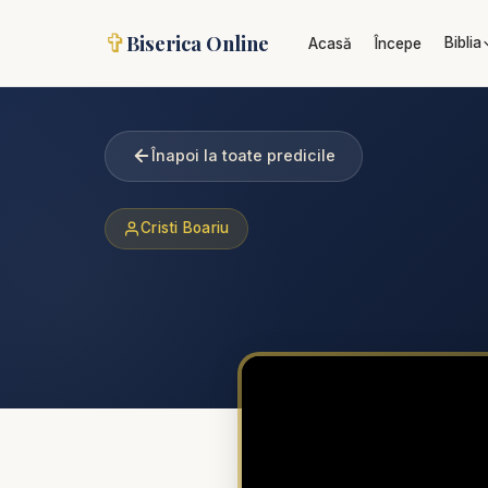
✞
Biserica Online
Biblia
Acasă
Începe
Înapoi la toate predicile
Cristi Boariu