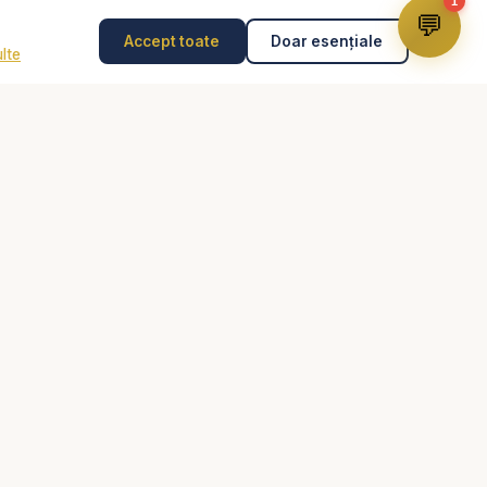
1
💬
Accept toate
Doar esențiale
lte
Disclaimer
Consilierea pastorală nu înlocuiește psihoterapia,
diagnosticul medical, tratamentul medical sau intervenția
de urgență. În caz de pericol, abuz, gânduri suicidare
sau urgență, contactează imediat 112 sau un specialist
autorizat.