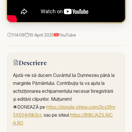
1:14:09
10 April 2025
YouTube
Descriere
Ajută-ne să ducem Cuvântul lui Dumnezeu până la
marginile Pământului. Contribuția ta va ajuta la
achiziționarea echipamentului necesar înregistrării
și editării clipurilor. Mulțumim!
🌟DONEAZĂ pe
https://donate.stripe.com/3cs3fm
5XE04r9Ik3cc
sau pe siteul
https://BIBLIAZILNIC
A.RO