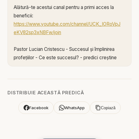
Alătură-te acestui canal pentru a primi acces la
beneficii:
https://www.youtube.com/channel/UCK_IORoVpJ
eKV82sp3xNBFw/join
Pastor Lucian Cristescu - Succesul și împlinirea
profețiilor - Ce este succesul? - predici creștine
Misteriosul PIN din timpul războiului total | Predici
Creștine cu Lucian Cristescu 🔥
DISTRIBUIE ACEASTĂ PREDICĂ
Succesul și împlinirea profețiilor – Ce este
succesul? | Predici Creștine cu Lucian Cristescu
Facebook
WhatsApp
Copiază
Într-o lume în care succesul este măsurat prin bani,
faimă și statut, ce înseamnă cu adevărat să fii un