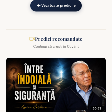
om de succes în ochii lui Dumnezeu? Este
Vezi toate predicile
succesul un scop în sine sau un rezultat al ascultării
de voia divină? În această predică creștină
profundă și actuală, Lucian Cristescu oferă o
perspectivă biblică și clară asupra succesului
autentic și a modului în care acesta se leagă de
Predici recomandate
împlinirea profețiilor biblice.
Continui să crești în Cuvânt
Această predică creștină este un ghid spiritual
pentru cei care doresc să înțeleagă mai bine voia
lui Dumnezeu și să își trăiască viața cu scop, în
conformitate cu Scriptura. Pe măsură ce profețiile
se împlinesc sub ochii noștri, suntem chemați să
nu ne lăsăm înșelați de definițiile lumești ale
succesului, ci să căutăm binecuvântarea cerească
și aprobarea divină.
50:53