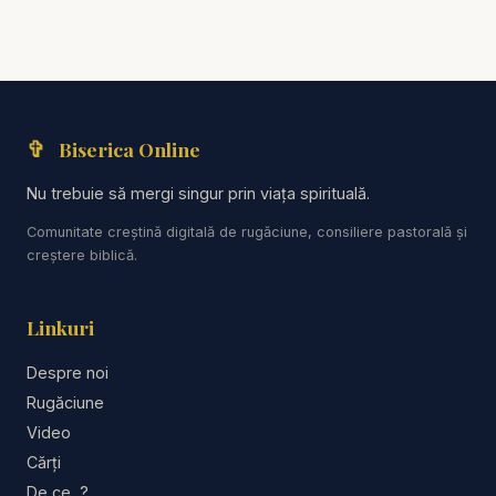
Cursuri pentru sănătate spirituală
http://www.solas
criptura.ro
Vă punem la dispoziție o gamă variată de resurse
precum: Predici, Emisiuni creștine, Cărți creștine
✞
Biserica Online
audio, Audiobook-uri creștine, Biblia audio, Desene
animate creștine, Povestiri creștine pentru copii,
Nu trebuie să mergi singur prin viața spirituală.
Studiu biblic, Resurse creștine, Scoala de Sabat
Comunitate creștină digitală de rugăciune, consiliere pastorală și
Predici Crestine 2025.
creștere biblică.
Devoțional zilnic audio realizat de Speranța tv și
Linkuri
Radio Vocea Speranței.
Ascultă Cuvântul lui Dumnezeu pentru azstăzi.
Despre noi
Rugăciune
Predici crestine - Carți audio - Cărți creștine audio
Video
- Devoțional Zilnic - Cuvântul lui Dumnezeu pentru
Cărți
astăzi - Studiu Biblic - Descopera Biblia - curs
De ce...?