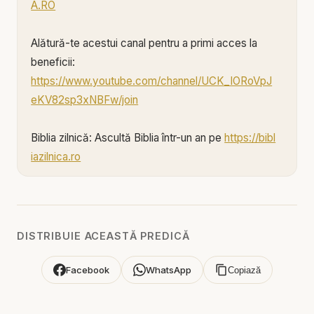
A.RO
Alătură-te acestui canal pentru a primi acces la
beneficii:
https://www.youtube.com/channel/UCK_IORoVpJ
eKV82sp3xNBFw/join
Biblia zilnică: Ascultă Biblia într-un an pe
https://bibl
iazilnica.ro
Pastor Traian Aldea - Povestea lui David și Goliat -
Lecția Biblică Pentru Sufletul Tău!
DISTRIBUIE ACEASTĂ PREDICĂ
✝️ POVESTEA LUI DAVID ȘI GOLIAT - LECȚIA
BIBLICĂ PENTRU SUFLETUL TĂU - PUTEREA
Facebook
WhatsApp
Copiază
CREDINȚEI | Predici Creștine cu Traian Aldea ✝️