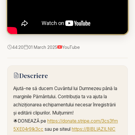
44:20
01 March 2025
YouTube
Descriere
Ajută-ne să ducem Cuvântul lui Dumnezeu până la
marginile Pământului. Contribuția ta va ajuta la
achiziționarea echipamentului necesar înregistrării
și editării clipurilor. Mulțumim!
🌟DONEAZĂ pe
https://donate.stripe.com/3cs3fm
5XE04r9Ik3cc
sau pe siteul
https://BIBLIAZILNIC