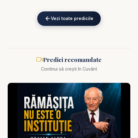
Bine ai venit pe canalul Resurse și Predici Creștine!
Dacă cauți predici creștine pline de înțelepciune
Vezi toate predicile
practică și exemple biblice captivante, acest
video este CHEIA ta spre o credință neclintită!
Traian Aldea te invită să pătrunzi în povestea
emblematică „David și Goliat” – o predică creștină
care dezvăluie cum să înfrunți orice uriaș din viața
Predici recomandate
ta prin puterea credinței, a umilinței și a încrederii în
Continui să crești în Cuvânt
Dumnezeu.
⭐️ De ce să urmărești această predică creștină?
🔥 Analiză profundă a confruntării dintre David și
Goliat – Lecții despre curaj, încredere în planul lui
Dumnezeu și depășirea fricii.