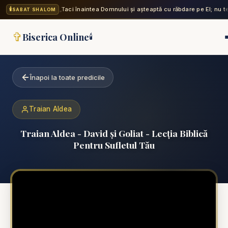
🕯️
„Taci înaintea Domnului și așteaptă cu răbdare pe El; nu 
SABAT SHALOM
✞
Biserica Online
🕯️
Înapoi la toate predicile
Traian Aldea
Traian Aldea - David și Goliat - Lecția Biblică
Pentru Sufletul Tău