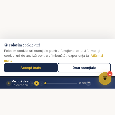
🍪 Folosim cookie-uri
Folosim cookie-uri esențiale pentru funcționarea platformei și
cookie-uri de analiză pentru a îmbunătăți experiența ta.
Află mai
multe
Accept toate
Doar esențiale
1
💬
Muzică de relaxare
0:00
✞
Selectează o piesă
Biserica Online
Nu trebuie să mergi singur prin viața spirituală.
O comunitate creștină digitală — rugăciune, învățătură,
comunitate. Biserica Online este aici pentru tine, oriunde te-ai