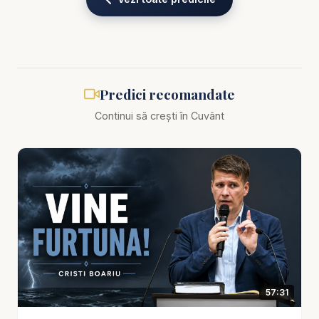
starea sub aparențe religioase. El nu Se oprește la
suprafață. Tocmai de aceea, adevărata apropiere
de Dumnezeu începe atunci când omul încetează
să mai joace un rol spiritual și vine înaintea Lui cu
inimă zdrobită, cu dorință de curățire și cu foame
Predici recomandate
după o viață schimbată. Acolo unde inima se
Continui să crești în Cuvânt
deschide cu adevăr, Dumnezeu intră și lucrează.
Cristi Boariu subliniază că una dintre cele mai mari
tragedii spirituale este încercarea de a-L păstra pe
Dumnezeu aproape fără a renunța la murdăria
lăuntrică. Mulți oameni doresc pace,
binecuvântare, protecție și mângâiere, dar fără
curățirea inimii, fără confruntarea păcatului și fără
întoarcere reală la Dumnezeu. Însă Domnul nu
57:31
poate fi primit cu adevărat într-o inimă care Îl invită
doar cu buzele, dar păstrează în ascuns lucruri pe