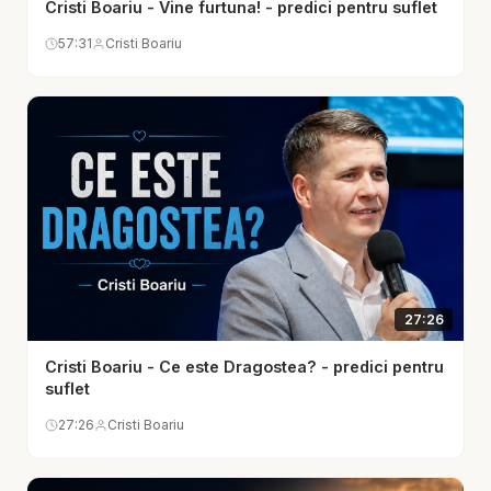
Cristi Boariu - Vine furtuna! - predici pentru suflet
care nu vrea să le aducă la lumină. Predica
57:31
Cristi Boariu
aceasta ne amintește că Dumnezeu nu cere
curăție ca să ne țină la distanță, ci pentru că vrea
să locuiască în noi într-un mod real. El nu vrea doar
vizite ocazionale în viața noastră, ci domnie sfântă
în adâncul inimii.
Acest mesaj este potrivit pentru cei care simt
nevoia unei cercetări mai profunde, pentru cei
care nu mai vor o relație formală cu Dumnezeu,
pentru cei apăsați de compromis, de răceală
27:26
spirituală sau de dorința de a păstra aparențele.
Cristi Boariu - Ce este Dragostea? - predici pentru
Este și un apel la speranță: Dumnezeu nu respinge
suflet
omul care vine sincer la El. Din contră, El curăță,
27:26
Cristi Boariu
iartă, reface și umple cu prezența Sa acolo unde
găsește o inimă deschisă. A primi pe Dumnezeu în