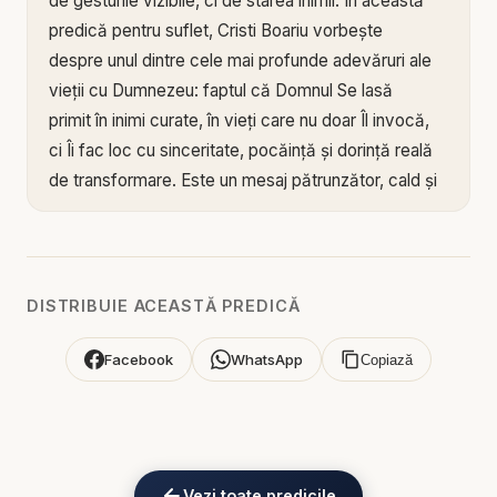
de gesturile vizibile, ci de starea inimii. În această
predică pentru suflet, Cristi Boariu vorbește
despre unul dintre cele mai profunde adevăruri ale
vieții cu Dumnezeu: faptul că Domnul Se lasă
primit în inimi curate, în vieți care nu doar Îl invocă,
ci Îi fac loc cu sinceritate, pocăință și dorință reală
de transformare. Este un mesaj pătrunzător, cald și
cercetător pentru orice om care vrea mai mult
decât o credință de suprafață.
Mesajul arată că inima curată nu înseamnă
DISTRIBUIE ACEASTĂ PREDICĂ
perfecțiune omenească, ci sinceritate înaintea lui
Dumnezeu, lepădare de compromis și
Facebook
WhatsApp
Copiază
disponibilitatea de a lăsa lumina Lui să pătrundă în
cele mai ascunse locuri ale vieții. Dumnezeu nu
caută oameni fără trecut, fără lupte sau fără
slăbiciuni, ci oameni care nu vor să își ascundă
Vezi toate predicile