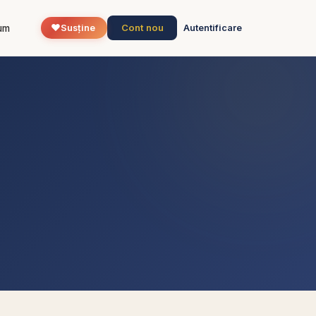
❤️
Cont nou
um
Susține
Autentificare