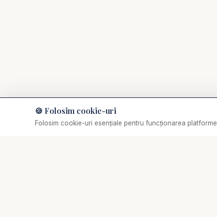
🍪 Folosim cookie-uri
Muzică de relaxare
Folosim cookie-uri esențiale pentru funcționarea platformei
Selectează o piesă
✞
Biserica Online
Nu trebuie să mergi singur prin viața spirituală.
O comunitate creștină digitală — rugăciune, învățătură,
comunitate. Biserica Online este aici pentru tine, oriunde
te-ai afla.