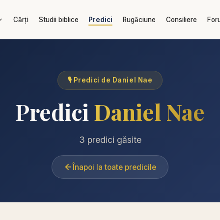
Cărți
Studii biblice
Predici
Rugăciune
Consiliere
For
🎙️ Predici de Daniel Nae
Predici
Daniel Nae
3 predici găsite
Înapoi la toate predicile