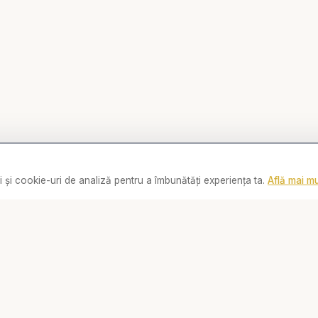
 și cookie-uri de analiză pentru a îmbunătăți experiența ta.
Află mai mu
0:00
Linkuri
Social
Biserica Online
📘
Facebook
Despre noi
📸
Instagram
Streaming Live
▶️
YouTube
Rugăciune
💬
WhatsApp
Video
Contact