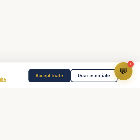
1
💬
Accept toate
Doar esențiale
lte
Disclaimer
Consilierea pastorală nu înlocuiește psihoterapia,
diagnosticul medical, tratamentul medical sau intervenția
de urgență. În caz de pericol, abuz, gânduri suicidare
sau urgență, contactează imediat 112 sau un specialist
autorizat.