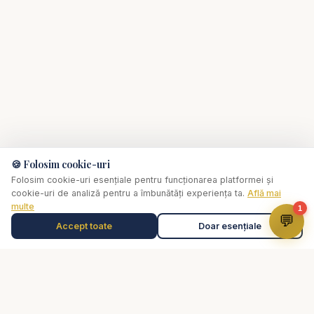
🍪 Folosim cookie-uri
Folosim cookie-uri esențiale pentru funcționarea platformei și
cookie-uri de analiză pentru a îmbunătăți experiența ta.
Află mai
multe
1
💬
Accept toate
Doar esențiale
Muzică de relaxare
0:00
✞
Selectează o piesă
Biserica Online
Nu trebuie să mergi singur prin viața spirituală.
O comunitate creștină digitală — rugăciune, învățătură,
comunitate. Biserica Online este aici pentru tine, oriunde te-ai