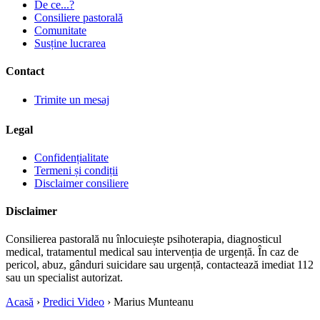
De ce...?
Consiliere pastorală
Comunitate
Susține lucrarea
Contact
Trimite un mesaj
Legal
Confidențialitate
Termeni și condiții
Disclaimer consiliere
Disclaimer
Consilierea pastorală nu înlocuiește psihoterapia, diagnosticul
medical, tratamentul medical sau intervenția de urgență. În caz de
pericol, abuz, gânduri suicidare sau urgență, contactează imediat 112
sau un specialist autorizat.
Acasă
›
Predici Video
›
Marius Munteanu