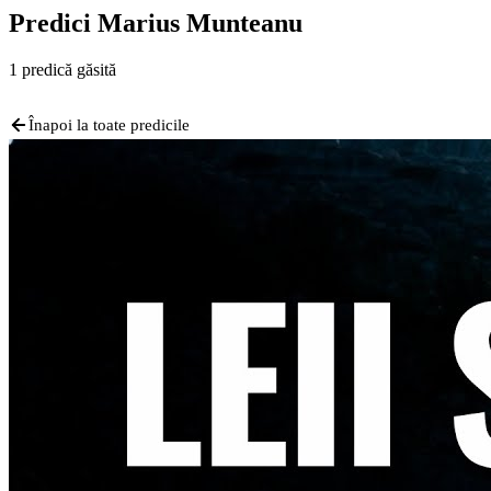
Predici
Marius Munteanu
1 predică găsită
Înapoi la toate predicile