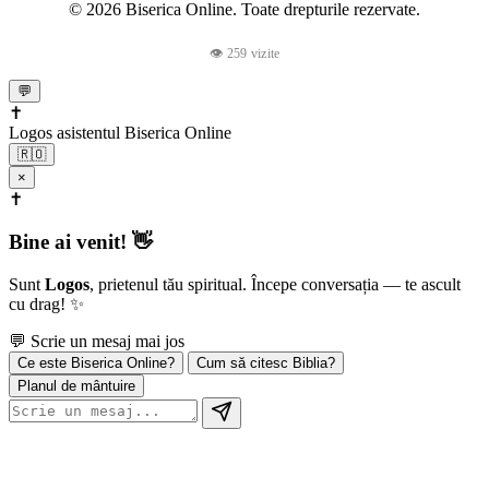
© 2026 Biserica Online. Toate drepturile rezervate.
👁 259 vizite
💬
✝️
Logos
asistentul Biserica Online
🇷🇴
×
✝️
Bine ai venit! 👋
Sunt
Logos
, prietenul tău spiritual. Începe conversația — te ascult
cu drag! ✨
💬 Scrie un mesaj mai jos
Ce este Biserica Online?
Cum să citesc Biblia?
Planul de mântuire