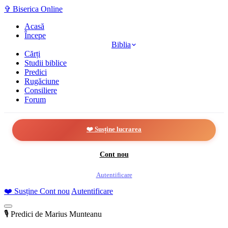
✞
Biserica Online
Acasă
Începe
Biblia
Cărți
Studii biblice
Predici
Rugăciune
Consiliere
Forum
❤️ Susține lucrarea
Cont nou
Autentificare
❤️
Susține
Cont nou
Autentificare
🎙️ Predici de Marius Munteanu