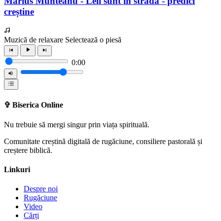
Marius Munteanu - Leii sunt în stradă - predici
creștine
Muzică de relaxare
Selectează o piesă
0:00
✞
Biserica Online
Nu trebuie să mergi singur prin viața spirituală.
Comunitate creștină digitală de rugăciune, consiliere pastorală și
creștere biblică.
Linkuri
Despre noi
Rugăciune
Video
Cărți