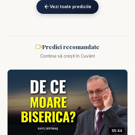
eKV82sp3xNBFw/join
Vezi toate predicile
Biblia zilnică: Ascultă Biblia într-un an pe
https://bibl
iazilnica.ro
Pastor Savu Isvoraș - Misiunea creativă a robului
Predici recomandate
bun și credincios - predici creștine
Continui să crești în Cuvânt
Dumnezeu nu cheamă oameni perfecți, ci oameni
credincioși. Și una dintre cele mai mari tragedii
spirituale nu este lipsa de resurse, ci îngroparea
darurilor: să trăiești ani de zile cu potențial
nefolosit, cu timp risipit și cu o chemare lăsată pe
„mai târziu”. În această predică profundă și
motivatoare, „Misiunea creativă a robului bun și
credincios”, Savu Isvoraș aduce în prim-plan o
55:44
lecție biblică esențială: Dumnezeu a pus în fiecare