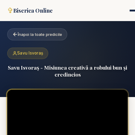
✞
Biserica Online
Înapoi la toate predicile
Savu Isvoraș
Savu Isvoraș - Misiunea creativă a robului bun și
credincios