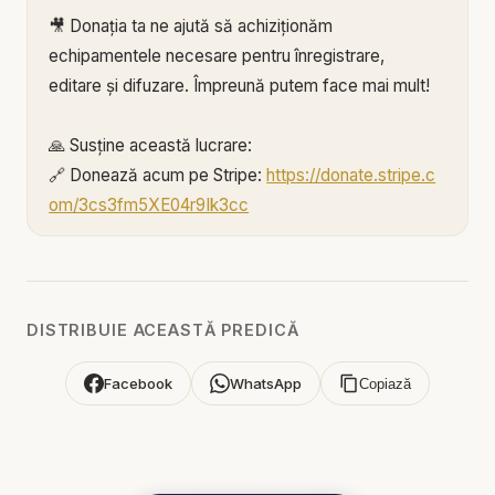
🎥 Donația ta ne ajută să achiziționăm
echipamentele necesare pentru înregistrare,
editare și difuzare. Împreună putem face mai mult!
🙏 Susține această lucrare:
🔗 Donează acum pe Stripe:
https://donate.stripe.c
om/3cs3fm5XE04r9Ik3cc
🌐 Sau pe:
https://BIBLIAZILNICA.RO
🌐
http://revolut.me/marius39jh
Mulțumim din inimă pentru că faci parte din
DISTRIBUIE ACEASTĂ PREDICĂ
această misiune! 💛
Facebook
WhatsApp
Copiază
Alătură-te acestui canal pentru a primi acces la
beneficii:
https://www.youtube.com/channel/UCK_IORoVpJ