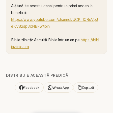
Alătură-te acestui canal pentru a primi acces la
beneficii:
https://www.youtube.com/channel/UCK_IORoVpJ
eKV82sp3xNBFw/join
Biblia zilnică: Ascultă Biblia într-un an pe
https://bibl
iazilnica.ro
Pastor Valentin Dănăiață - Binecuvântarea mai
presus de orice - predici creștine
DISTRIBUIE ACEASTĂ PREDICĂ
Binecuvântarea mai presus de orice | Predici
Creștine cu Valentin Dănăiață 🔥
Facebook
WhatsApp
Copiază
Bun venit pe canalul Resurse și Predici Creștine! În
acest video plin de înțelepciune și har, Valentin
Dănăiață explorează tema profundă a