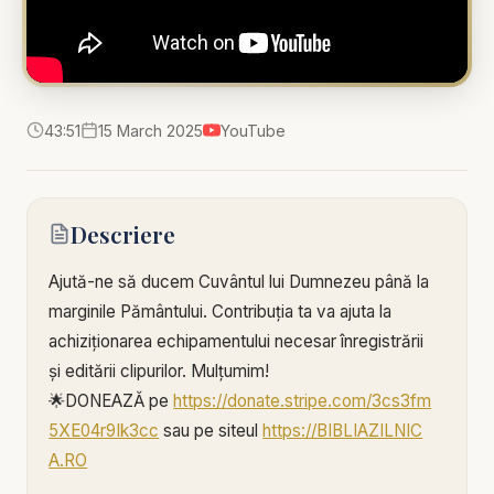
43:51
15 March 2025
YouTube
Descriere
Ajută-ne să ducem Cuvântul lui Dumnezeu până la
marginile Pământului. Contribuția ta va ajuta la
achiziționarea echipamentului necesar înregistrării
și editării clipurilor. Mulțumim!
🌟DONEAZĂ pe
https://donate.stripe.com/3cs3fm
5XE04r9Ik3cc
sau pe siteul
https://BIBLIAZILNIC
A.RO