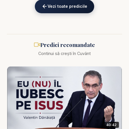
binecuvântării divine și de ce aceasta trebuie să
Vezi toate predicile
fie mai presus de orice în viața noastră. Dacă cauți
predici creștine care să te învețe să cauți și să
prețuiești binecuvântările lui Dumnezeu, acest
mesaj este pentru tine!
Predici recomandate
✝️ De ce să urmărești această predică creștină?
Continui să crești în Cuvânt
✅ Valentin Dănăiață, un predicator cunoscut pentru
mesajele sale clare și pline de har, oferă o analiză
biblică profundă despre semnificația și puterea
binecuvântării divine.
✅ Predici crestine bazate pe texte cheie din
Geneza, Psalmii și Evanghelia după Matei,
relevante pentru provocările și oportunitățile zilelor
noastre.
✅ Răspunsuri la întrebări critice: „Cum să cauți
40:42
binecuvântarea lui Dumnezeu?”, „De ce