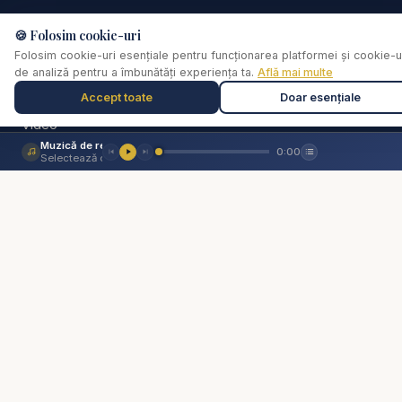
Biserica Online
🍪 Folosim cookie-uri
Despre noi
Folosim cookie-uri esențiale pentru funcționarea platformei și cookie-u
de analiză pentru a îmbunătăți experiența ta.
Află mai multe
Streaming Live
Accept toate
Doar esențiale
Rugăciune
Video
Muzică de relaxare
Cărți
0:00
Selectează o piesă
De ce...?
Consiliere pastorală
Comunitate
Donează
Social
📘
Facebook
📸
Instagram
▶️
YouTube