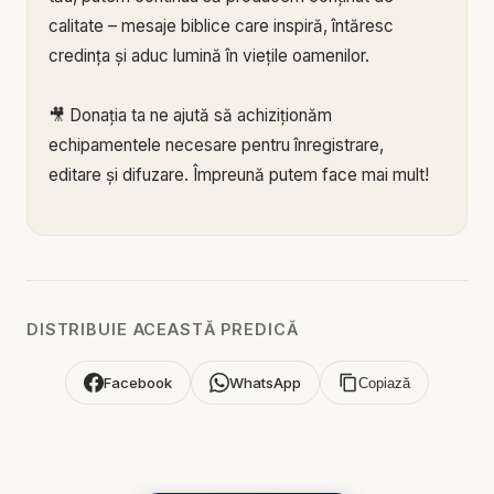
calitate – mesaje biblice care inspiră, întăresc
credința și aduc lumină în viețile oamenilor.
🎥 Donația ta ne ajută să achiziționăm
echipamentele necesare pentru înregistrare,
editare și difuzare. Împreună putem face mai mult!
🙏 Susține această lucrare:
🔗 Donează acum pe Stripe:
https://donate.stripe.c
om/3cs3fm5XE04r9Ik3cc
🌐 Sau pe:
https://BIBLIAZILNICA.RO
DISTRIBUIE ACEASTĂ PREDICĂ
🌐
http://revolut.me/marius39jh
Facebook
WhatsApp
Copiază
Mulțumim din inimă pentru că faci parte din
această misiune! 💛