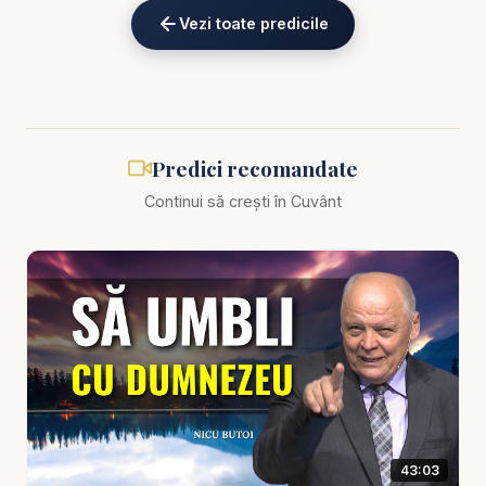
Alătură-te acestui canal pentru a primi acces la
Vezi toate predicile
beneficii:
https://www.youtube.com/channel/UCK_IORoVpJ
eKV82sp3xNBFw/join
Lucian Cristescu - Credința practică bazată pe
Predici recomandate
Biblie - predici creștine
Continui să crești în Cuvânt
Credința adevărată nu este doar un set de
convingeri frumoase, nici doar o apartenență
religioasă sau o emoție trăită în anumite momente
speciale. Credința practică bazată pe Biblie este
acea viață în care adevărul Scripturii coboară din
minte în inimă și apoi se vede în alegeri, în vorbire,
în caracter, în reacții și în felul concret în care omul
trăiește fiecare zi. În această predică, Lucian
43:03
Cristescu abordează una dintre cele mai necesare