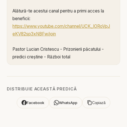
Alătură-te acestui canal pentru a primi acces la
beneficii:
https://www.youtube.com/channel/UCK_IORoVpJ
eKV82sp3xNBFw/join
Pastor Lucian Cristescu - Prizonierii păcatului -
predici creștine - Război total
Ești cu adevărat liber sau doar pare că ești?
Tot mai mulți oameni trăiesc o viață aparent
religioasă, dar interiorul lor este marcat de luptă,
DISTRIBUIE ACEASTĂ PREDICĂ
vinovăție și o tăcere grea. Păcatul nu mai e numit
păcat. Este relativizat, ascuns, justificat. Și totuși,
Facebook
WhatsApp
Copiază
el rămâne cea mai adâncă temniță a sufletului
omenesc.
În această predică remarcabilă, Lucian Cristescu,