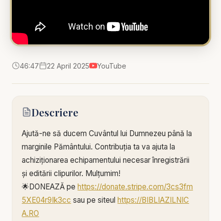
46:47
22 April 2025
YouTube
Descriere
Ajută-ne să ducem Cuvântul lui Dumnezeu până la
marginile Pământului. Contribuția ta va ajuta la
achiziționarea echipamentului necesar înregistrării
și editării clipurilor. Mulțumim!
🌟DONEAZĂ pe
https://donate.stripe.com/3cs3fm
5XE04r9Ik3cc
sau pe siteul
https://BIBLIAZILNIC
A.RO