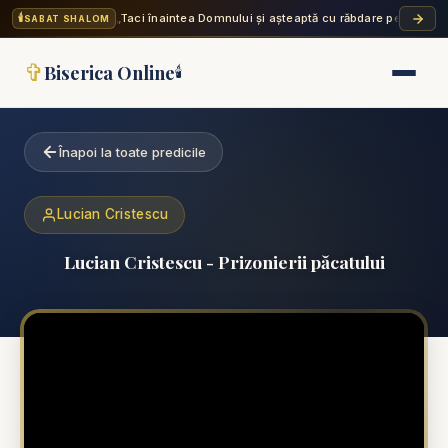
🕯️
„Taci înaintea Domnului și așteaptă cu răbdare pe El; nu 
SABAT SHALOM
✞
Biserica Online
🕯️
Înapoi la toate predicile
Lucian Cristescu
Lucian Cristescu - Prizonierii păcatului