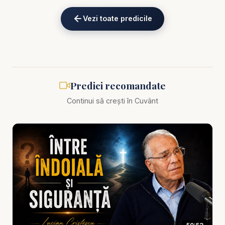
cunoscut pentru mesajele sale profunde și bine
Vezi toate predicile
ancorate în Biblie, ne conduce prin realitatea uneori
dureroasă a condiției umane: robia păcatului.
🎙️ Predica „Prizonierii păcatului” nu este o simplă
expunere teologică, ci un apel viu, actual și
Predici recomandate
transformator pentru toți cei care simt că viața lor
Continui să crești în Cuvânt
spirituală este blocată, compromisă sau lipsită de
libertate.
📖 În această predică afli:
De ce păcatul este o forță activă și nu doar o idee
morală
Cum păcatul devine un mod de viață, chiar în
rândul celor religioși