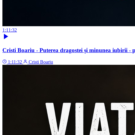
1:11:32
Cristi Boariu - Puterea dragostei și minunea iubirii - p
1:11:32
Cristi Boariu