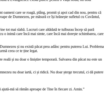
nt oameni care se roagă, plâng, promit și apoi cad din nou, pentru că
roape de Dumnezeu, pe măsură ce își hrănește sufletul cu Cuvântul,
ine tot mai slabă. Lucruri care altădată te tulburau încep să pară
 cu o inimă care încă mai simte, care încă mai dorește schimbarea, care
ui Dumnezeu și nu există păcat prea adânc pentru puterea Lui. Problema
urmă ceea ce te ține legat.
re reală și nu doar o liniștire temporară. Salvarea din păcat nu este un
nezeu nu doar iartă, ci și ridică. Nu doar șterge trecutul, ci dă putere
și ajută-mă să rămân aproape de Tine în fiecare zi. Amin.”