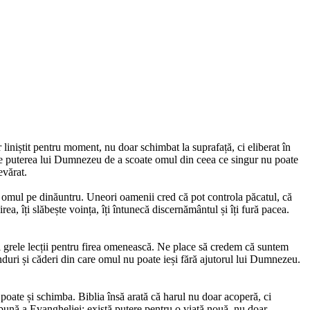
 liniștit pentru moment, nu doar schimbat la suprafață, ci eliberat în
spre puterea lui Dumnezeu de a scoate omul din ceea ce singur nu poate
evărat.
bă omul pe dinăuntru. Uneori oamenii cred că pot controla păcatul, că
ea, îți slăbește voința, îți întunecă discernământul și îți fură pacea.
i grele lecții pentru firea omenească. Ne place să credem că suntem
nduri și căderi din care omul nu poate ieși fără ajutorul lui Dumnezeu.
 poate și schimba. Biblia însă arată că harul nu doar acoperă, ci
a bună a Evangheliei: există putere pentru o viață nouă, nu doar