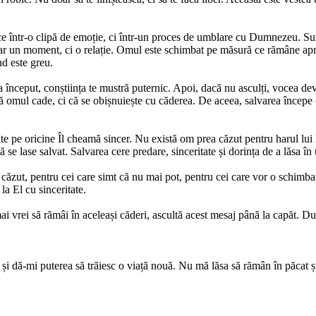
face într-o clipă de emoție, ci într-un proces de umblare cu Dumnezeu. Su
oar un moment, ci o relație. Omul este schimbat pe măsură ce rămâne ap
nd este greu.
a început, conștiința te mustră puternic. Apoi, dacă nu asculți, vocea dev
că omul cade, ci că se obișnuiește cu căderea. De aceea, salvarea începe
jute pe oricine Îl cheamă sincer. Nu există om prea căzut pentru harul l
 lase salvat. Salvarea cere predare, sinceritate și dorința de a lăsa în 
u căzut, pentru cei care simt că nu mai pot, pentru cei care vor o schimba
la El cu sinceritate.
i vrei să rămâi în aceleași căderi, ascultă acest mesaj până la capăt. Dum
și dă-mi puterea să trăiesc o viață nouă. Nu mă lăsa să rămân în păcat 