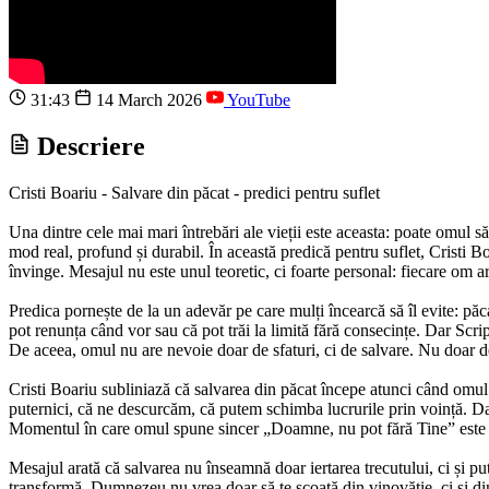
31:43
14 March 2026
YouTube
Descriere
Cristi Boariu - Salvare din păcat - predici pentru suflet
Una dintre cele mai mari întrebări ale vieții este aceasta: poate omul s
mod real, profund și durabil. În această predică pentru suflet, Cristi
învinge. Mesajul nu este unul teoretic, ci foarte personal: fiecare om 
Predica pornește de la un adevăr pe care mulți încearcă să îl evite: pă
pot renunța când vor sau că pot trăi la limită fără consecințe. Dar Script
De aceea, omul nu are nevoie doar de sfaturi, ci de salvare. Nu doar de
Cristi Boariu subliniază că salvarea din păcat începe atunci când omul
puternici, că ne descurcăm, că putem schimba lucrurile prin voință. Dar
Momentul în care omul spune sincer „Doamne, nu pot fără Tine” este î
Mesajul arată că salvarea nu înseamnă doar iertarea trecutului, ci și p
transformă. Dumnezeu nu vrea doar să te scoată din vinovăție, ci și din 