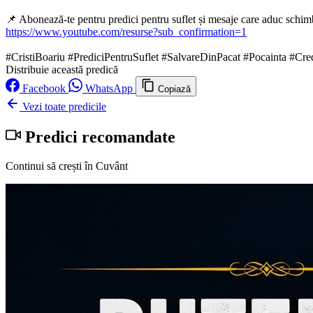
📌 Abonează-te pentru predici pentru suflet și mesaje care aduc schim
https://www.youtube.com/resurse?sub_confirmation=1
#CristiBoariu #PrediciPentruSuflet #SalvareDinPacat #Pocainta #Cr
Distribuie această predică
Facebook
WhatsApp
Copiază
Vezi toate predicile
Predici recomandate
Continui să crești în Cuvânt