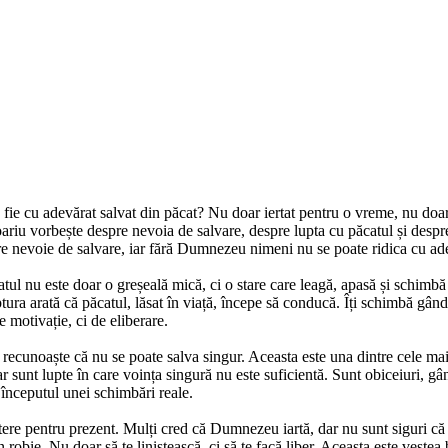
ă fie cu adevărat salvat din păcat? Nu doar iertat pentru o vreme, nu doar
 Boariu vorbește despre nevoia de salvare, despre lupta cu păcatul și de
are nevoie de salvare, iar fără Dumnezeu nimeni nu se poate ridica cu ad
catul nu este doar o greșeală mică, ci o stare care leagă, apasă și schim
ura arată că păcatul, lăsat în viață, începe să conducă. Îți schimbă gândir
 motivație, ci de eliberare.
 recunoaște că nu se poate salva singur. Aceasta este una dintre cele ma
 sunt lupte în care voința singură nu este suficientă. Sunt obiceiuri, gâ
nceputul unei schimbări reale.
utere pentru prezent. Mulți cred că Dumnezeu iartă, dar nu sunt siguri că
robie. Nu doar să te liniștească, ci să te facă liber. Aceasta este veste