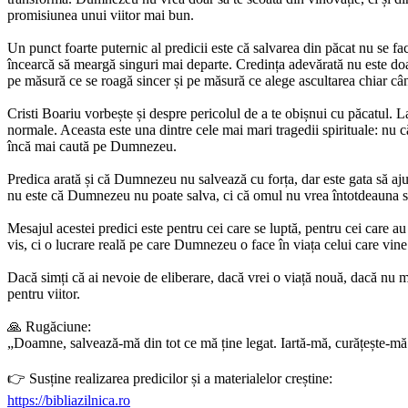
promisiunea unui viitor mai bun.
Un punct foarte puternic al predicii este că salvarea din păcat nu se 
încearcă să meargă singuri mai departe. Credința adevărată nu este d
pe măsură ce se roagă sincer și pe măsură ce alege ascultarea chiar câ
Cristi Boariu vorbește și despre pericolul de a te obișnui cu păcatul. L
normale. Aceasta este una dintre cele mai mari tragedii spirituale: nu 
încă mai caută pe Dumnezeu.
Predica arată și că Dumnezeu nu salvează cu forța, dar este gata să a
nu este că Dumnezeu nu poate salva, ci că omul nu vrea întotdeauna să se
Mesajul acestei predici este pentru cei care se luptă, pentru cei care a
vis, ci o lucrare reală pe care Dumnezeu o face în viața celui care vine 
Dacă simți că ai nevoie de eliberare, dacă vrei o viață nouă, dacă nu ma
pentru viitor.
🙏 Rugăciune:
„Doamne, salvează-mă din tot ce mă ține legat. Iartă-mă, curățește-mă 
👉 Susține realizarea predicilor și a materialelor creștine:
https://bibliazilnica.ro