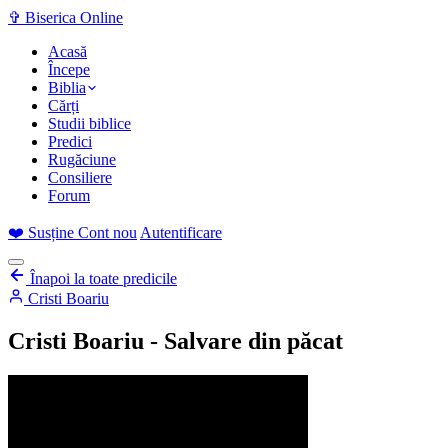
✞
Biserica Online
Acasă
Începe
Biblia
Cărți
Studii biblice
Predici
Rugăciune
Consiliere
Forum
❤️
Susține
Cont nou
Autentificare
Înapoi la toate predicile
Cristi Boariu
Cristi Boariu - Salvare din păcat