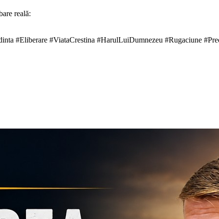
bare reală:
edinta #Eliberare #ViataCrestina #HarulLuiDumnezeu #Rugaciune #Pre