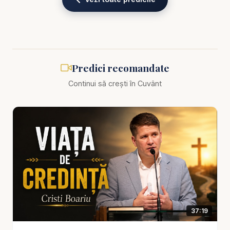
pierdere spirituală: te păcălește că ai timp, până
când nu mai ai.
Mesajul te face să vezi că omul trăiește adesea
ca și cum ar avea „rezervă”. Ca și cum ar putea
Predici recomandate
să-și repare relațiile oricând. Ca și cum ar putea să
Continui să crești în Cuvânt
se pocăiască „la bătrânețe”. Ca și cum ar putea să
se schimbe „când va fi mai ușor”. Dar adevărul
este că inima se formează prin repetare. Dacă azi
amâni, mâine îți va fi mai natural să amâni. Dacă azi
îți închizi conștiința, mâine îți va fi mai ușor să o
închizi. Iar în timp, omul ajunge să nu mai audă
chemarea lui Dumnezeu, nu pentru că Dumnezeu
tace, ci pentru că omul s-a antrenat să nu asculte.
37:19
Predica subliniază că timpul nu este neutru: ori
construiește, ori erodează. Ori te apropie de