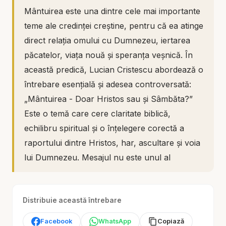
Mântuirea este una dintre cele mai importante
teme ale credinței creștine, pentru că ea atinge
direct relația omului cu Dumnezeu, iertarea
păcatelor, viața nouă și speranța veșnică. În
această predică, Lucian Cristescu abordează o
întrebare esențială și adesea controversată:
„Mântuirea - Doar Hristos sau și Sâmbăta?”
Este o temă care cere claritate biblică,
echilibru spiritual și o înțelegere corectă a
raportului dintre Hristos, har, ascultare și voia
lui Dumnezeu. Mesajul nu este unul al
confuziei, ci al reașezării: mântuirea este doar
prin Hristos, dar credința adevărată în Hristos
Distribuie această întrebare
nu disprețuiește ceea ce El a lăsat și a sfințit.
Facebook
WhatsApp
Copiază