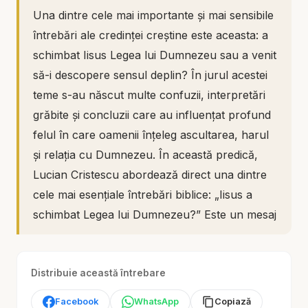
Una dintre cele mai importante și mai sensibile
întrebări ale credinței creștine este aceasta: a
schimbat Iisus Legea lui Dumnezeu sau a venit
să-i descopere sensul deplin? În jurul acestei
teme s-au născut multe confuzii, interpretări
grăbite și concluzii care au influențat profund
felul în care oamenii înțeleg ascultarea, harul
și relația cu Dumnezeu. În această predică,
Lucian Cristescu abordează direct una dintre
cele mai esențiale întrebări biblice: „Iisus a
schimbat Legea lui Dumnezeu?” Este un mesaj
care aduce claritate, echilibru și profunzime,
arătând că Hristos nu a venit să anuleze voia
Distribuie această întrebare
lui Dumnezeu, ci să o confirme, să o onoreze
și să o așeze din nou în adevărata ei lumină.
Facebook
WhatsApp
Copiază