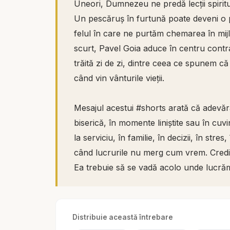
Uneori, Dumnezeu ne predă lecții spiritua
Un pescăruș în furtună poate deveni o p
felul în care ne purtăm chemarea în mijlo
scurt, Pavel Goia aduce în centru contra
trăită zi de zi, dintre ceea ce spunem c
când vin vânturile vieții.
Mesajul acestui #shorts arată că adevăra
biserică, în momente liniștite sau în cuvi
la serviciu, în familie, în decizii, în stre
când lucrurile nu merg cum vrem. Credin
Ea trebuie să se vadă acolo unde lucră
Predica scoate în evidență faptul că fur
ci o descoperă. Tot așa, încercările nu 
Distribuie această întrebare
arată ce se afla deja acolo. Când viața