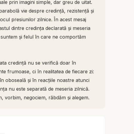
le prin imagini simple, dar greu de uitat.
arabolă vie despre credință, rezistență și
cul presiunilor zilnice. În acest mesaj
stul dintre credința declarată și meseria
ă suntem și felul în care ne comportăm
ta credință nu se verifică doar în
nte frumoase, ci în realitatea de fiecare zi:
s, în oboseală și în reacțiile noastre atunci
ța nu este separată de meseria zilnică.
m, vorbim, negociem, răbdăm și alegem.
tuna nu schimbă identitatea pescărușului,
creează întotdeauna ce este în noi, ci
 devine grea, se vede dacă ne bazăm pe