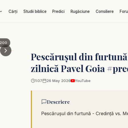
Cărți
Studii biblice
Predici
Rugăciune
Consiliere
For
200
Pescărușul din furtună
zilnică Pavel Goia #pre
1:07
26 May 2026
YouTube
Descriere
Pescărușul din furtună - Credință vs. Me