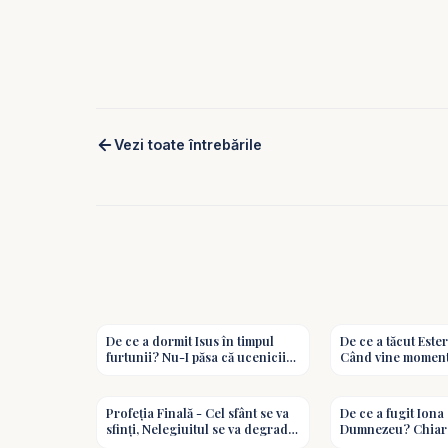
Vezi toate întrebările
2:32
De ce a dormit Isus în timpul
De ce a tăcut Este
furtunii? Nu-I păsa că ucenicii
Când vine moment
se temeau? - Întrebări biblice
vorbești? - Întrebă
1:19
răspunsuri biblic
Profeția Finală - Cel sfânt se va
De ce a fugit Iona
sfinți, Nelegiuitul se va degrada
Dumnezeu? Chiar 
- Valentin Dănăiață #predici
poate ascunde? - Î