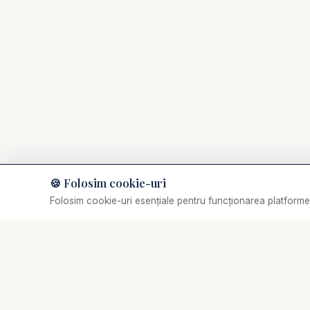
🍪 Folosim cookie-uri
Muzică de relaxare
Folosim cookie-uri esențiale pentru funcționarea platformei
Selectează o piesă
✞
Biserica Online
Nu trebuie să mergi singur prin viața spirituală.
O comunitate creștină digitală — rugăciune, învățătură,
comunitate. Biserica Online este aici pentru tine, oriunde
te-ai afla.