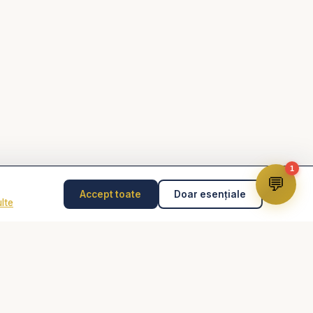
și mesaje biblice profunde:
confirmation=1
#furtuna #munca #meserie #viatacrestina
ere #predicicrestine #mesajbiblic
1
💬
Accept toate
Doar esențiale
lte
Disclaimer
Consilierea pastorală nu înlocuiește psihoterapia,
diagnosticul medical, tratamentul medical sau intervenția
de urgență. În caz de pericol, abuz, gânduri suicidare
sau urgență, contactează imediat 112 sau un specialist
autorizat.