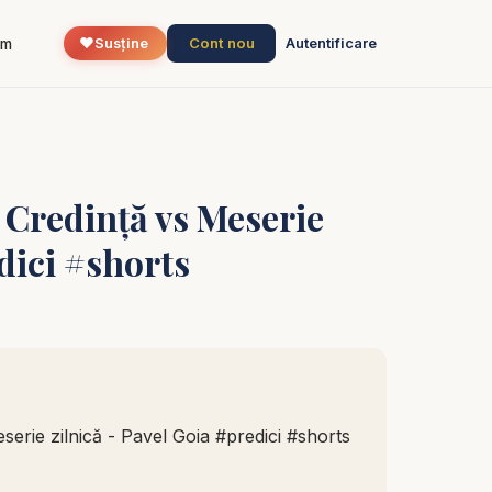
❤️
Cont nou
um
Susține
Autentificare
 Credință vs Meserie
dici #shorts
serie zilnică - Pavel Goia #predici #shorts