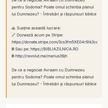
De ce a negociat Avraam cu Dumnezeu
pentru Sodoma? Poate omul schimba planul
lui Dumnezeu? - Întrebări și răspunsuri biblice
🙏 Susține această lucrare:
🔗 Donează acum pe Stripe:
https://donate.stripe.com/3cs3fm5XE04r9Ik3cc
🌐 Sau pe:
https://BIBLIAZILNICA.RO
🌐
http://revolut.me/marius39jh
De ce a negociat Avraam cu Dumnezeu
pentru Sodoma? Poate omul schimba planul
lui Dumnezeu? - Întrebări și răspunsuri biblice
Dialogul dintre Avraam și Dumnezeu cu privire
la Sodoma este unul dintre cele mai profunde