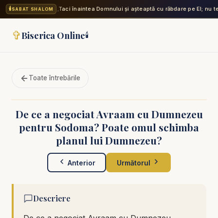
🕯️
„Taci înaintea Domnului și așteaptă cu răbdare pe El; nu 
SABAT SHALOM
✞
Biserica Online
🕯️
Toate întrebările
De ce a negociat Avraam cu Dumnezeu
pentru Sodoma? Poate omul schimba
planul lui Dumnezeu?
Anterior
Următorul
Descriere