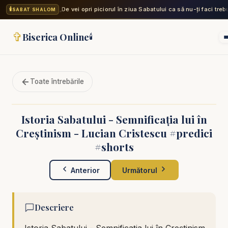
🕯️
„De vei opri piciorul în ziua Sabatului ca să nu-ți faci treb
SABAT SHALOM
✞
Biserica Online
🕯️
Toate întrebările
Istoria Sabatului - Semnificația lui în
Creștinism - Lucian Cristescu #predici
#shorts
Anterior
Următorul
Descriere