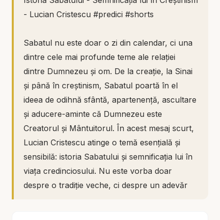
Istoria Sabatului - Semnificația lui în Creștinism
- Lucian Cristescu #predici #shorts
Sabatul nu este doar o zi din calendar, ci una
dintre cele mai profunde teme ale relației
dintre Dumnezeu și om. De la creație, la Sinai
și până în creștinism, Sabatul poartă în el
ideea de odihnă sfântă, apartenență, ascultare
și aducere-aminte că Dumnezeu este
Creatorul și Mântuitorul. În acest mesaj scurt,
Lucian Cristescu atinge o temă esențială și
sensibilă: istoria Sabatului și semnificația lui în
viața credinciosului. Nu este vorba doar
despre o tradiție veche, ci despre un adevăr
biblic care traversează istoria și cheamă
sufletul la o relație mai profundă cu