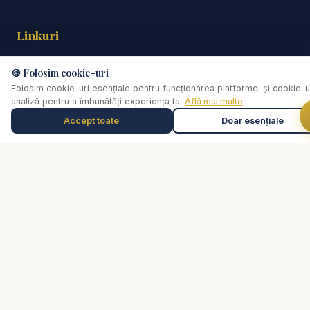
Linkuri
Biserica Online
🍪 Folosim cookie-uri
Despre noi
Folosim cookie-uri esențiale pentru funcționarea platformei și cookie-u
Streaming Live
analiză pentru a îmbunătăți experiența ta.
Află mai multe
Rugăciune
Accept toate
Doar esențiale
Muzică de relaxare
0:00
Selectează o piesă
Video
Cărți
De ce...?
Consiliere pastorală
Comunitate
Susține lucrarea
Social
📘
Facebook