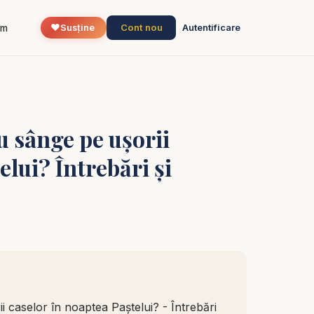
❤️
Cont nou
um
Susține
Autentificare
 sânge pe ușorii
elui? Întrebări și
caselor în noaptea Paștelui? - Întrebări