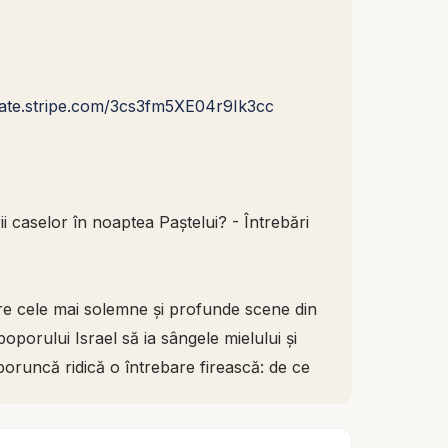
nate.stripe.com/3cs3fm5XE04r9Ik3cc
caselor în noaptea Paștelui? - Întrebări
tre cele mai solemne și profunde scene din
porului Israel să ia sângele mielului și
poruncă ridică o întrebare firească: de ce
mnezeu deja cine era al Lui? Nu putea El
 și casele israeliților fără un semn vizibil?