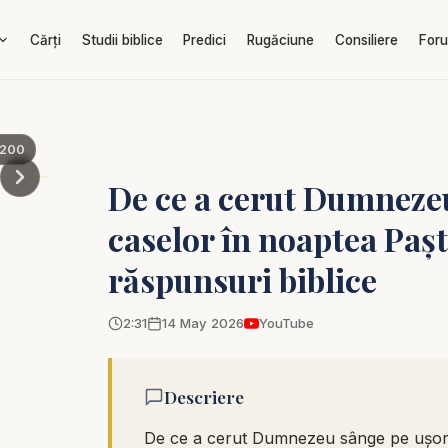
Cărți
Studii biblice
Predici
Rugăciune
Consiliere
For
200
De ce a cerut Dumnezeu
caselor în noaptea Pașt
răspunsuri biblice
2:31
14 May 2026
YouTube
Descriere
De ce a cerut Dumnezeu sânge pe ușorii 