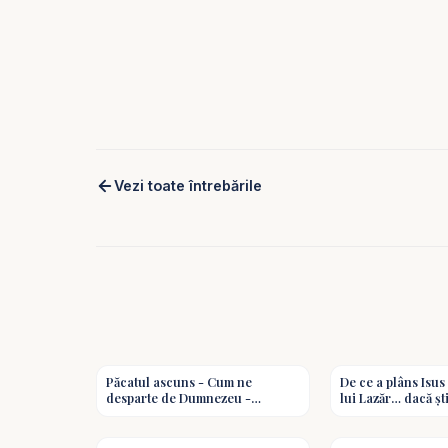
Vezi toate întrebările
1:08
Păcatul ascuns - Cum ne
De ce a plâns Isu
desparte de Dumnezeu -
lui Lazăr… dacă ști
Valentin Dănăiață #predici
învia? Întrebări ș
2:31
#shorts
biblice