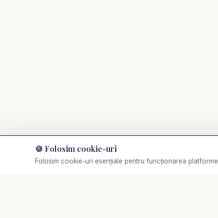
🍪 Folosim cookie-uri
Muzică de relaxare
Folosim cookie-uri esențiale pentru funcționarea platformei
Selectează o piesă
✞
Biserica Online
Nu trebuie să mergi singur prin viața spirituală.
O comunitate creștină digitală — rugăciune, învățătură,