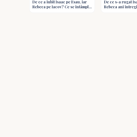
De ce a iubit Isaac pe Esau, iar
De ce s-a rugat I
Rebeca pe Iacov? Ce se întâmplă
Rebeca ani întreg
când părinții aleg copii favoriți?
promisiunea întâr
biblice