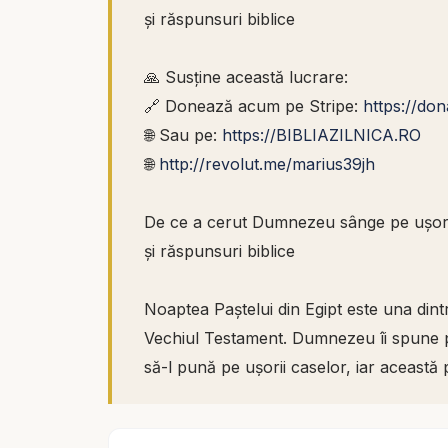
și răspunsuri biblice
🙏 Susține această lucrare:
🔗 Donează acum pe Stripe:
https://do
🌐 Sau pe:
https://BIBLIAZILNICA.RO
🌐
http://revolut.me/marius39jh
De ce a cerut Dumnezeu sânge pe ușorii 
și răspunsuri biblice
Noaptea Paștelui din Egipt este una din
Vechiul Testament. Dumnezeu îi spune po
să-l pună pe ușorii caselor, iar această 
era nevoie de sânge pe ușă? Nu știa Du
să facă diferența dintre casele egiptenilor