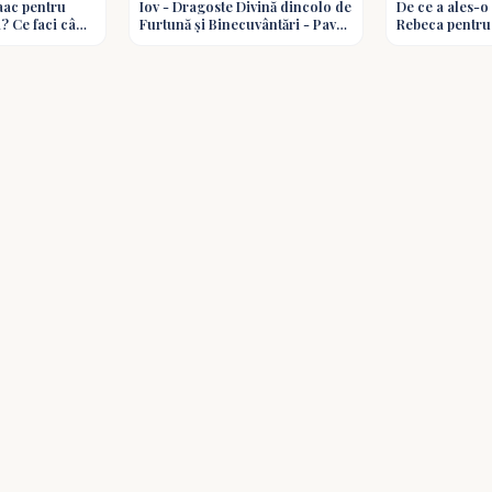
saac pentru
Iov - Dragoste Divină dincolo de
De ce a ales-
lumina întregii Biblii, această imagine tr
i? Ce faci când
Furtună și Binecuvântări - Pavel
Rebeca pentru 
zie?Întrebări
Goia #predici #shorts
doar o coincid
Dumnezeu care ridică păcatul lumii. Pașt
istorică din robie, ci și o prefigurare a 
ocrotiți prin sângele mielului, tot așa omu
Hristos.
Această temă este esențială pentru înțel
propriile merite, prin tradiție, prin apar
ci prin credința în jertfa rânduită de 
despre ascultare, încredere și acoperire.
sângele trebuia aplicat. Tot astfel, nu est
Hristos; trebuie să o primim prin credinț
Mesajul aduce și o avertizare important
harul Lui oferă adăpost. În noaptea Paș