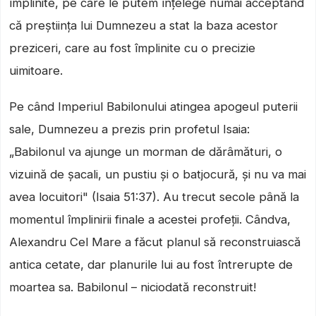
împlinite, pe care le putem înțelege numai acceptând
că preștiința lui Dumnezeu a stat la baza acestor
preziceri, care au fost împlinite cu o precizie
uimitoare.
Pe când Imperiul Babilonului atingea apogeul puterii
sale, Dumnezeu a prezis prin profetul Isaia:
„Babilonul va ajunge un morman de dărâmături, o
vizuină de șacali, un pustiu și o batjocură, și nu va mai
avea locuitori" (Isaia 51:37). Au trecut secole până la
momentul împlinirii finale a acestei profeții. Cândva,
Alexandru Cel Mare a făcut planul să reconstruiască
antica cetate, dar planurile lui au fost întrerupte de
moartea sa. Babilonul – niciodată reconstruit!