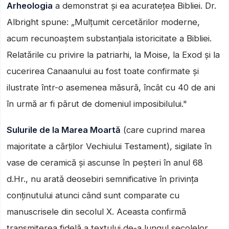
Arheologia
a demonstrat și ea acuratețea Bibliei. Dr.
Albright spune: „Mulțumit cercetărilor moderne,
acum recunoaștem substanțiala istoricitate a Bibliei.
Relatările cu privire la patriarhi, la Moise, la Exod și la
cucerirea Canaanului au fost toate confirmate și
ilustrate într-o asemenea măsură, încât cu 40 de ani
în urmă ar fi părut de domeniul imposibilului."
Sulurile de la Marea Moartă
(care cuprind marea
majoritate a cărților Vechiului Testament), sigilate în
vase de ceramică și ascunse în peșteri în anul 68
d.Hr., nu arată deosebiri semnificative în privința
conținutului atunci când sunt comparate cu
manuscrisele din secolul X. Aceasta confirmă
transmiterea fidelă a textului de-a lungul secolelor.