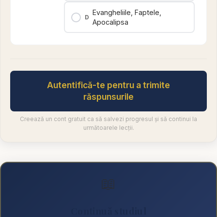
Evangheliile, Faptele,
D
Apocalipsa
Autentifică-te pentru a trimite
răspunsurile
Creează un cont gratuit ca să salvezi progresul și să continui la
următoarele lecții.
📖
Continuă studiul