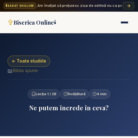
🕯️
„Am învățat să prețuiesc ziua de odihnă nu ca pe o povară
SABAT SHALOM
✞
Biserica Online
🕯️
← Toate studiile
📖
Biblia spune
Lecția 1 / 28
Învățătură
4 min
Ne putem încrede în ceva?