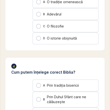
O tradiție omenească
A
Adevărul
B
O filozofie
C
O istorie obișnuită
D
4
Cum putem înțelege corect Biblia?
Prin tradiția bisericii
A
Prin Duhul Sfânt care ne
B
călăuzește