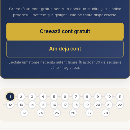
Creează un cont gratuit pentru a continua studiul și a-ți salva
progresul, notițele și highlight-urile pe toate dispozitivele.
Creează cont gratuit
Am deja cont
Lecțiile următoare necesită autentificare. Îți ia doar 30 de secunde
să te înregistrezi.
1
2
3
4
5
6
7
8
9
10
11
12
13
14
15
16
17
18
19
20
21
22
23
24
25
26
27
28