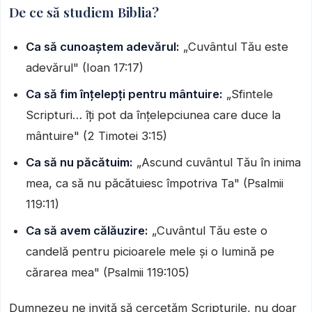
De ce să studiem Biblia?
Ca să cunoaștem adevărul:
„Cuvântul Tău este
adevărul" (Ioan 17:17)
Ca să fim înțelepți pentru mântuire:
„Sfintele
Scripturi… îți pot da înțelepciunea care duce la
mântuire" (2 Timotei 3:15)
Ca să nu păcătuim:
„Ascund cuvântul Tău în inima
mea, ca să nu păcătuiesc împotriva Ta" (Psalmii
119:11)
Ca să avem călăuzire:
„Cuvântul Tău este o
candelă pentru picioarele mele și o lumină pe
cărarea mea" (Psalmii 119:105)
Dumnezeu ne invită să cercetăm Scripturile, nu doar