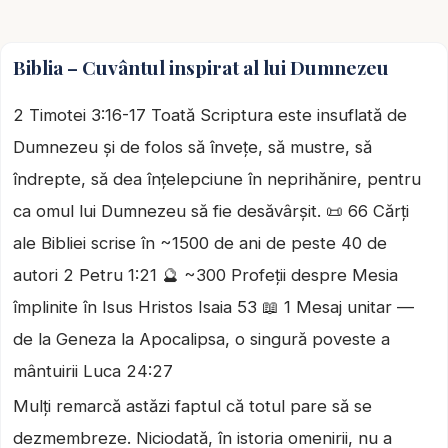
Biblia – Cuvântul inspirat al lui Dumnezeu
2 Timotei 3:16-17 Toată Scriptura este insuflată de
Dumnezeu și de folos să învețe, să mustre, să
îndrepte, să dea înțelepciune în neprihănire, pentru
ca omul lui Dumnezeu să fie desăvârșit. 📜 66 Cărți
ale Bibliei scrise în ~1500 de ani de peste 40 de
autori 2 Petru 1:21 🔮 ~300 Profeții despre Mesia
împlinite în Isus Hristos Isaia 53 📖 1 Mesaj unitar —
de la Geneza la Apocalipsa, o singură poveste a
mântuirii Luca 24:27
Mulți remarcă astăzi faptul că totul pare să se
dezmembreze. Niciodată, în istoria omenirii, nu a