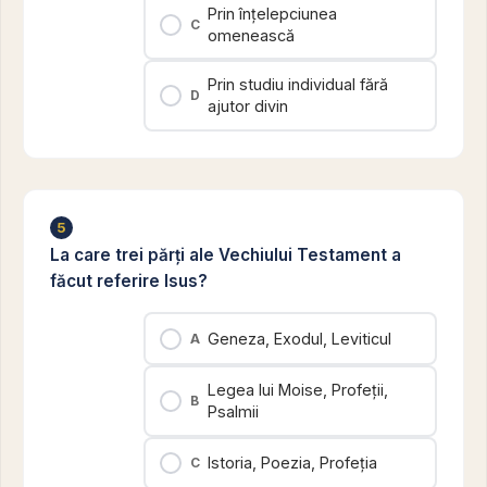
Prin înțelepciunea
C
omenească
Prin studiu individual fără
D
ajutor divin
5
La care trei părți ale Vechiului Testament a
făcut referire Isus?
Geneza, Exodul, Leviticul
A
Legea lui Moise, Profeții,
B
Psalmii
Istoria, Poezia, Profeția
C