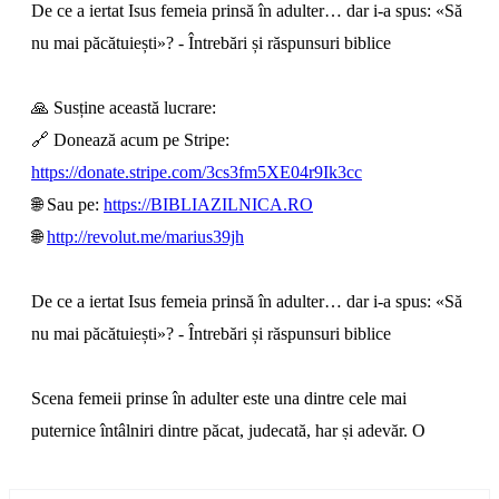
De ce a iertat Isus femeia prinsă în adulter… dar i-a spus: «Să
nu mai păcătuiești»? - Întrebări și răspunsuri biblice
🙏 Susține această lucrare:
🔗 Donează acum pe Stripe:
https://donate.stripe.com/3cs3fm5XE04r9Ik3cc
🌐 Sau pe:
https://BIBLIAZILNICA.RO
🌐
http://revolut.me/marius39jh
De ce a iertat Isus femeia prinsă în adulter… dar i-a spus: «Să
nu mai păcătuiești»? - Întrebări și răspunsuri biblice
Scena femeii prinse în adulter este una dintre cele mai
puternice întâlniri dintre păcat, judecată, har și adevăr. O
femeie este adusă înaintea lui Isus, expusă public, rușinată și
folosită ca instrument într-o capcană religioasă. Fariseii nu