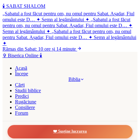
🕯️
SABAT SHALOM
„Sabatul a fost făcut pentru om, nu omul pentru Sabat. Așadar, Fiul
omului este D…
✦
Semn al legământului
✦
„Sabatul a fost făcut
pentru om, nu omul pentru Sabat. Așadar, Fiul omului este D…
✦
Semn al legământului
✦
„Sabatul a fost făcut pentru om, nu omul
pentru Sabat. Așadar, Fiul omului este D…
✦
Semn al legământului
✦
Rămas din Sabat: 10 ore și 14 minute
✞
Biserica Online
🕯️
Acasă
Începe
Biblia
Cărți
Studii biblice
Predici
Rugăciune
Consiliere
Forum
❤️ Susține lucrarea