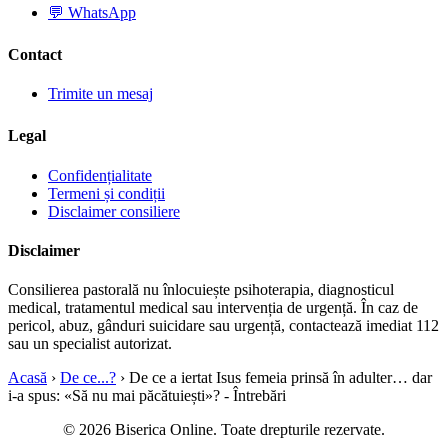
💬
WhatsApp
zdrobește, ci mă ridică. Iartă-mi păcatele, curățește-mi inima și
dă-mi puterea să nu mă întorc la ceea ce m-a ținut rob. Ajută-
Contact
mă să primesc iertarea Ta ca început al unei vieți noi. Amin.”
Trimite un mesaj
👉 Susține realizarea predicilor și a materialelor creștine:
Legal
https://bibliazilnica.ro
Confidențialitate
Termeni și condiții
Disclaimer consiliere
📌 Abonează-te pentru predici creștine și mesaje biblice
profunde:
Disclaimer
https://www.youtube.com/resurse?sub_confirmation=1
Consilierea pastorală nu înlocuiește psihoterapia, diagnosticul
medical, tratamentul medical sau intervenția de urgență. În caz de
pericol, abuz, gânduri suicidare sau urgență, contactează imediat 112
#intrebarisirasunsuribiblice #femeiaprinsainadulter #isus
sau un specialist autorizat.
#iertare #har #pocainta #pacat #viatanoua #evanghelie
Acasă
›
De ce...?
›
De ce a iertat Isus femeia prinsă în adulter… dar
#credinta #rugaciune #mesajbiblic #predicicrestine
i-a spus: «Să nu mai păcătuiești»? - Întrebări
#bibliaaudio #adventist
© 2026 Biserica Online. Toate drepturile rezervate.