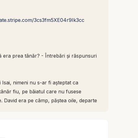
nate.stripe.com/3cs3fm5XE04r9Ik3cc
era prea tânăr? - Întrebări și răspunsuri
 Isai, nimeni nu s-ar fi așteptat ca
năr fiu, pe băiatul care nu fusese
ie. David era pe câmp, păștea oile, departe
or care se uitau la statură, vârstă,
zeu îl vedea.
nsuri biblice explică de ce Dumnezeu l-a