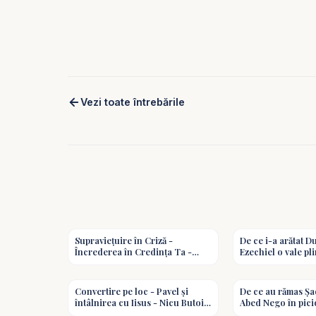
Vezi toate întrebările
1:08
Supraviețuire în Criză -
De ce i-a arătat 
Încrederea în Credința Ta -
Ezechiel o vale pl
Pavel Goia #predici #shorts
uscate? Întrebări 
1:18
biblice
Convertire pe loc - Pavel și
De ce au rămas Șa
întâlnirea cu Iisus - Nicu Butoi
Abed Nego în pici
#predici #shorts
ceilalți s-au pleca