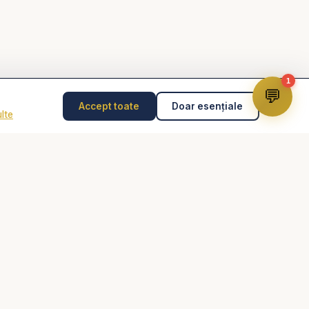
ta #isushristos #iisushristos #mesajbiblic
1
💬
Accept toate
Doar esențiale
lte
Disclaimer
Consilierea pastorală nu înlocuiește psihoterapia,
diagnosticul medical, tratamentul medical sau intervenția
de urgență. În caz de pericol, abuz, gânduri suicidare
sau urgență, contactează imediat 112 sau un specialist
autorizat.