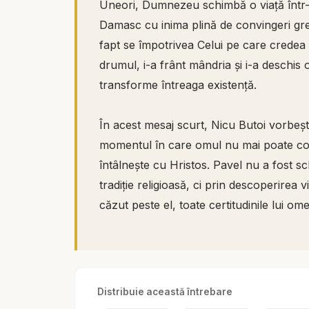
Uneori, Dumnezeu schimbă o viață într-
Damasc cu inima plină de convingeri greș
fapt se împotrivea Celui pe care credea că
drumul, i-a frânt mândria și i-a deschis 
transforme întreaga existență.
În acest mesaj scurt, Nicu Butoi vorbeșt
momentul în care omul nu mai poate co
întâlnește cu Hristos. Pavel nu a fost sc
tradiție religioasă, ci prin descoperirea
căzut peste el, toate certitudinile lui om
Biblia ne arată că Dumnezeu poate opri om
Saul mergea hotărât să persecute, dar 
Oamenii vedeau în el un prigonitor, însă
Distribuie această întrebare
frumusețea harului: Dumnezeu nu privește