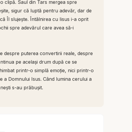
o clipă. Saul din Tars mergea spre
ite, sigur că luptă pentru adevăr, dar de
 Îl slujește. Întâlnirea cu Iisus i-a oprit
ochii spre adevărul care avea să-i
e despre puterea convertirii reale, despre
ntinua pe același drum după ce se
himbat printr-o simplă emoție, nici printr-o
 vie a Domnului Isus. Când lumina cerului a
enești s-au prăbușit.
ul chiar în mijlocul alergării lui greșite.
Dumnezeu îl vedea deja ca pe un apostol.
 Hristos vedea un vas ales. Aceasta este
 doar la ce ești astăzi, ci la ceea ce poți