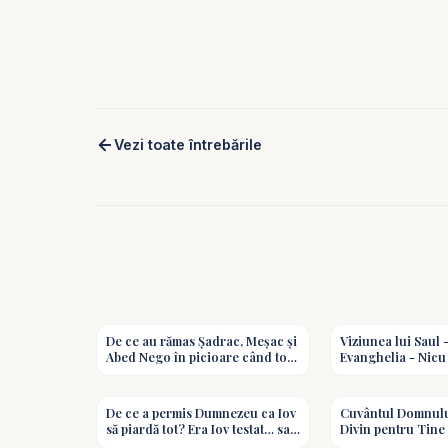
Vezi toate întrebările
2:55
De ce au rămas Șadrac, Meșac și
Viziunea lui Saul 
Abed Nego în picioare când toți
Evanghelia - Nicu
ceilalți s-au plecat? - Întrebări
#predici #shorts
2:40
De ce a permis Dumnezeu ca Iov
Cuvântul Domnulu
să piardă tot? Era Iov testat… sau
Divin pentru Tine
Dumnezeu era acuzat? -
#predici #shorts