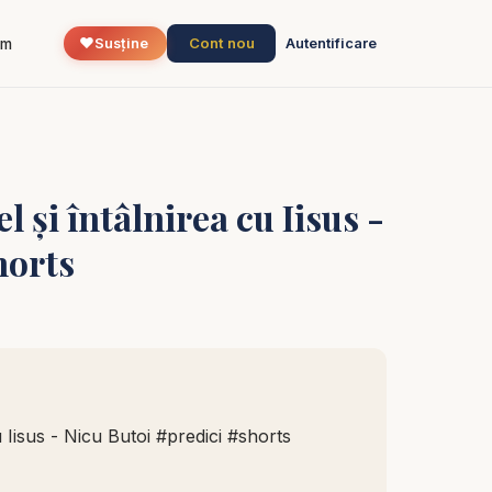
❤️
Cont nou
um
Susține
Autentificare
l și întâlnirea cu Iisus -
horts
u Iisus - Nicu Butoi #predici #shorts