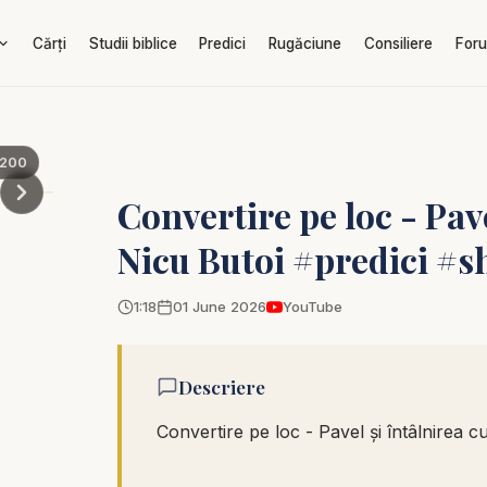
Cărți
Studii biblice
Predici
Rugăciune
Consiliere
For
200
Convertire pe loc - Pave
Nicu Butoi #predici #s
1:18
01 June 2026
YouTube
Descriere
Convertire pe loc - Pavel și întâlnirea c