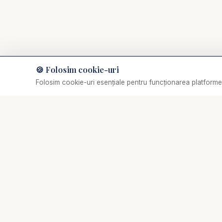
🍪 Folosim cookie-uri
Muzică de relaxare
Folosim cookie-uri esențiale pentru funcționarea platformei
Selectează o piesă
✞
Biserica Online
Nu trebuie să mergi singur prin viața spirituală.
Comunitate creștină digitală de rugăciune, consiliere
pastorală și creștere biblică.