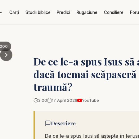
Cărți
Studii biblice
Predici
Rugăciune
Consiliere
For
200
De ce le-a spus Isus să
dacă tocmai scăpaseră
traumă?
3:00
17 April 2026
YouTube
Descriere
De ce le-a spus Isus să aștepte în Ier