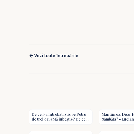
Vezi toate întrebările
2:46
De ce l-a întrebat Isus pe Petru
Mântuirea: Doar H
de trei ori «Mă iubești»? De ce
Sâmbăta? - Lucian
nu l-a iertat pur și simplu?
#predici
1:48