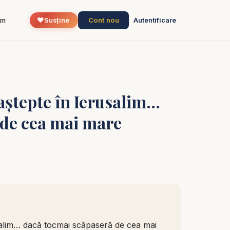
❤️
Cont nou
um
Susține
Autentificare
 aștepte în Ierusalim…
 de cea mai mare
usalim… dacă tocmai scăpaseră de cea mai