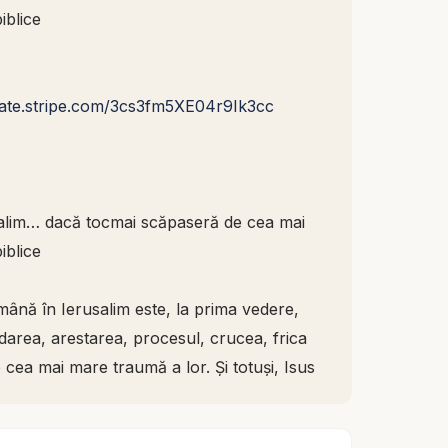
iblice
nate.stripe.com/3cs3fm5XE04r9Ik3cc
usalim… dacă tocmai scăpaseră de cea mai
iblice
mână în Ierusalim este, la prima vedere,
darea, arestarea, procesul, crucea, frica
 cea mai mare traumă a lor. Și totuși, Isus
 să aștepte acolo. De ce? Pentru că
aumă, ci să transforme chiar locul fricii