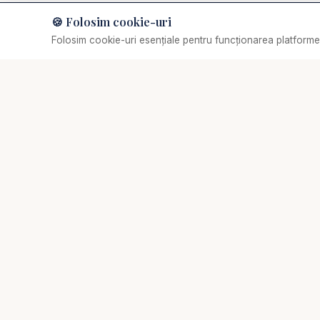
🍪 Folosim cookie-uri
Muzică de relaxare
Folosim cookie-uri esențiale pentru funcționarea platformei
Selectează o piesă
✞
Biserica Online
Nu trebuie să mergi singur prin viața spirituală.
Comunitate creștină digitală de rugăciune, consiliere
pastorală și creștere biblică.
Acasă
›
De ce...?