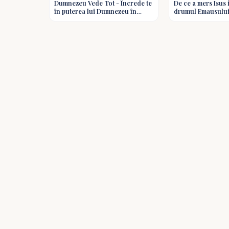
Dumnezeu Vede Tot - Încrede te
De ce a mers Isus
în puterea lui Dumnezeu în
drumul Emausului
Furtunile Vieții! - Pavel Goia
să Se arate direct?
#predici
biblice