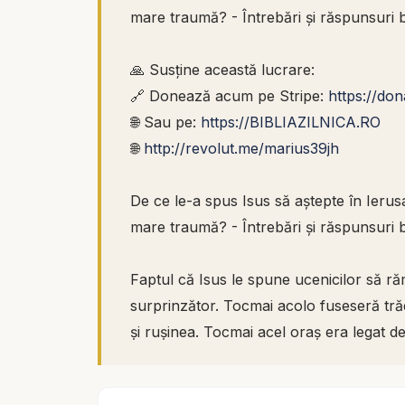
mare traumă? - Întrebări și răspunsuri b
🙏 Susține această lucrare:
🔗 Donează acum pe Stripe:
https://do
🌐 Sau pe:
https://BIBLIAZILNICA.RO
🌐
http://revolut.me/marius39jh
De ce le-a spus Isus să aștepte în Ier
mare traumă? - Întrebări și răspunsuri b
Faptul că Isus le spune ucenicilor să ră
surprinzător. Tocmai acolo fuseseră tră
și rușinea. Tocmai acel oraș era legat de
nu le spune să fugă de locul durerii, ci
Dumnezeu nu voia doar să-i scoată din tr